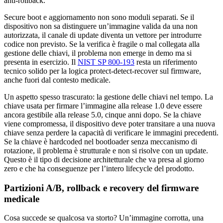
anti-rollback.
Secure boot e aggiornamento non sono moduli separati. Se il
dispositivo non sa distinguere un’immagine valida da una non
autorizzata, il canale di update diventa un vettore per introdurre
codice non previsto. Se la verifica è fragile o mal collegata alla
gestione delle chiavi, il problema non emerge in demo ma si
presenta in esercizio. Il
NIST SP 800-193
resta un riferimento
tecnico solido per la logica protect-detect-recover sul firmware,
anche fuori dal contesto medicale.
Un aspetto spesso trascurato: la gestione delle chiavi nel tempo. La
chiave usata per firmare l’immagine alla release 1.0 deve essere
ancora gestibile alla release 5.0, cinque anni dopo. Se la chiave
viene compromessa, il dispositivo deve poter transitare a una nuova
chiave senza perdere la capacità di verificare le immagini precedenti.
Se la chiave è hardcoded nel bootloader senza meccanismo di
rotazione, il problema è strutturale e non si risolve con un update.
Questo è il tipo di decisione architetturale che va presa al giorno
zero e che ha conseguenze per l’intero lifecycle del prodotto.
Partizioni A/B, rollback e recovery del firmware
medicale
Cosa succede se qualcosa va storto? Un’immagine corrotta, una