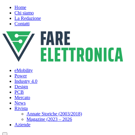
Home
Chi siamo
La Redazione
Contatti
eMobility
Power
Industry 4.0
Design
PCB
Mercato
News
Rivista
Annate Storiche (2003/2018)
Magazine (2023 – 2026
Aziende