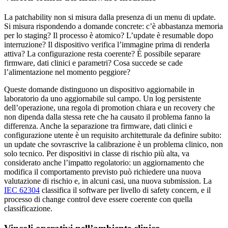
La patchability non si misura dalla presenza di un menu di update.
Si misura rispondendo a domande concrete: c’è abbastanza memoria
per lo staging? Il processo è atomico? L’update è resumable dopo
interruzione? Il dispositivo verifica l’immagine prima di renderla
attiva? La configurazione resta coerente? È possibile separare
firmware, dati clinici e parametri? Cosa succede se cade
l’alimentazione nel momento peggiore?
Queste domande distinguono un dispositivo aggiornabile in
laboratorio da uno aggiornabile sul campo. Un log persistente
dell’operazione, una regola di promotion chiara e un recovery che
non dipenda dalla stessa rete che ha causato il problema fanno la
differenza. Anche la separazione tra firmware, dati clinici e
configurazione utente è un requisito architetturale da definire subito:
un update che sovrascrive la calibrazione è un problema clinico, non
solo tecnico. Per dispositivi in classe di rischio più alta, va
considerato anche l’impatto regolatorio: un aggiornamento che
modifica il comportamento previsto può richiedere una nuova
valutazione di rischio e, in alcuni casi, una nuova submission. La
IEC 62304
classifica il software per livello di safety concern, e il
processo di change control deve essere coerente con quella
classificazione.