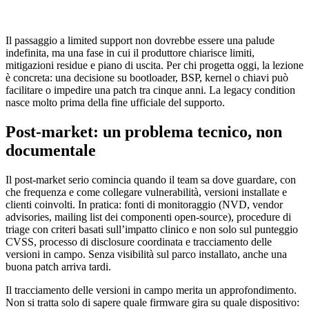
Il passaggio a limited support non dovrebbe essere una palude
indefinita, ma una fase in cui il produttore chiarisce limiti,
mitigazioni residue e piano di uscita. Per chi progetta oggi, la lezione
è concreta: una decisione su bootloader, BSP, kernel o chiavi può
facilitare o impedire una patch tra cinque anni. La legacy condition
nasce molto prima della fine ufficiale del supporto.
Post-market: un problema tecnico, non
documentale
Il post-market serio comincia quando il team sa dove guardare, con
che frequenza e come collegare vulnerabilità, versioni installate e
clienti coinvolti. In pratica: fonti di monitoraggio (NVD, vendor
advisories, mailing list dei componenti open-source), procedure di
triage con criteri basati sull’impatto clinico e non solo sul punteggio
CVSS, processo di disclosure coordinata e tracciamento delle
versioni in campo. Senza visibilità sul parco installato, anche una
buona patch arriva tardi.
Il tracciamento delle versioni in campo merita un approfondimento.
Non si tratta solo di sapere quale firmware gira su quale dispositivo: