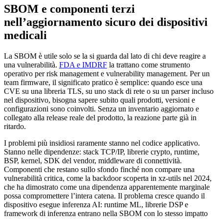
SBOM e componenti terzi
nell’aggiornamento sicuro dei dispositivi
medicali
La SBOM è utile solo se la si guarda dal lato di chi deve reagire a
una vulnerabilità.
FDA e IMDRF
la trattano come strumento
operativo per risk management e vulnerability management. Per un
team firmware, il significato pratico è semplice: quando esce una
CVE su una libreria TLS, su uno stack di rete o su un parser incluso
nel dispositivo, bisogna sapere subito quali prodotti, versioni e
configurazioni sono coinvolti. Senza un inventario aggiornato e
collegato alla release reale del prodotto, la reazione parte già in
ritardo.
I problemi più insidiosi raramente stanno nel codice applicativo.
Stanno nelle dipendenze: stack TCP/IP, librerie crypto, runtime,
BSP, kernel, SDK del vendor, middleware di connettività.
Componenti che restano sullo sfondo finché non compare una
vulnerabilità critica, come la backdoor scoperta in xz-utils nel 2024,
che ha dimostrato come una dipendenza apparentemente marginale
possa compromettere l’intera catena. Il problema cresce quando il
dispositivo esegue inferenza AI: runtime ML, librerie DSP e
framework di inferenza entrano nella SBOM con lo stesso impatto