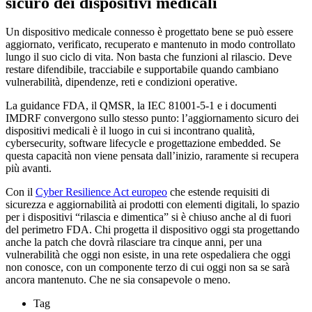
sicuro dei dispositivi medicali
Un dispositivo medicale connesso è progettato bene se può essere
aggiornato, verificato, recuperato e mantenuto in modo controllato
lungo il suo ciclo di vita. Non basta che funzioni al rilascio. Deve
restare difendibile, tracciabile e supportabile quando cambiano
vulnerabilità, dipendenze, reti e condizioni operative.
La guidance FDA, il QMSR, la IEC 81001-5-1 e i documenti
IMDRF convergono sullo stesso punto: l’aggiornamento sicuro dei
dispositivi medicali è il luogo in cui si incontrano qualità,
cybersecurity, software lifecycle e progettazione embedded. Se
questa capacità non viene pensata dall’inizio, raramente si recupera
più avanti.
Con il
Cyber Resilience Act europeo
che estende requisiti di
sicurezza e aggiornabilità ai prodotti con elementi digitali, lo spazio
per i dispositivi “rilascia e dimentica” si è chiuso anche al di fuori
del perimetro FDA. Chi progetta il dispositivo oggi sta progettando
anche la patch che dovrà rilasciare tra cinque anni, per una
vulnerabilità che oggi non esiste, in una rete ospedaliera che oggi
non conosce, con un componente terzo di cui oggi non sa se sarà
ancora mantenuto. Che ne sia consapevole o meno.
Tag