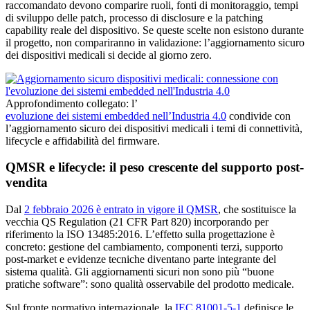
raccomandato devono comparire ruoli, fonti di monitoraggio, tempi
di sviluppo delle patch, processo di disclosure e la patching
capability reale del dispositivo. Se queste scelte non esistono durante
il progetto, non compariranno in validazione: l’aggiornamento sicuro
dei dispositivi medicali si decide al giorno zero.
Approfondimento collegato: l’
evoluzione dei sistemi embedded nell’Industria 4.0
condivide con
l’aggiornamento sicuro dei dispositivi medicali i temi di connettività,
lifecycle e affidabilità del firmware.
QMSR e lifecycle: il peso crescente del supporto post-
vendita
Dal
2 febbraio 2026 è entrato in vigore il QMSR
, che sostituisce la
vecchia QS Regulation (21 CFR Part 820) incorporando per
riferimento la ISO 13485:2016. L’effetto sulla progettazione è
concreto: gestione del cambiamento, componenti terzi, supporto
post-market e evidenze tecniche diventano parte integrante del
sistema qualità. Gli aggiornamenti sicuri non sono più “buone
pratiche software”: sono qualità osservabile del prodotto medicale.
Sul fronte normativo internazionale, la
IEC 81001-5-1
definisce le