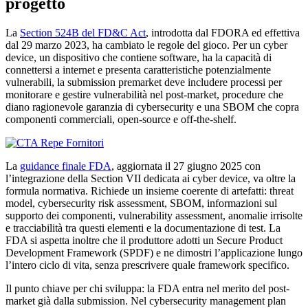
progetto
La
Section 524B del FD&C Act
, introdotta dal FDORA ed effettiva
dal 29 marzo 2023, ha cambiato le regole del gioco. Per un cyber
device, un dispositivo che contiene software, ha la capacità di
connettersi a internet e presenta caratteristiche potenzialmente
vulnerabili, la submission premarket deve includere processi per
monitorare e gestire vulnerabilità nel post-market, procedure che
diano ragionevole garanzia di cybersecurity e una SBOM che copra
componenti commerciali, open-source e off-the-shelf.
La
guidance finale FDA
, aggiornata il 27 giugno 2025 con
l’integrazione della Section VII dedicata ai cyber device, va oltre la
formula normativa. Richiede un insieme coerente di artefatti: threat
model, cybersecurity risk assessment, SBOM, informazioni sul
supporto dei componenti, vulnerability assessment, anomalie irrisolte
e tracciabilità tra questi elementi e la documentazione di test. La
FDA si aspetta inoltre che il produttore adotti un Secure Product
Development Framework (SPDF) e ne dimostri l’applicazione lungo
l’intero ciclo di vita, senza prescrivere quale framework specifico.
Il punto chiave per chi sviluppa: la FDA entra nel merito del post-
market già dalla submission. Nel cybersecurity management plan