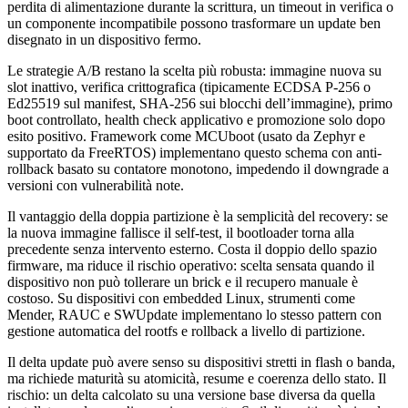
perdita di alimentazione durante la scrittura, un timeout in verifica o
un componente incompatibile possono trasformare un update ben
disegnato in un dispositivo fermo.
Le strategie A/B restano la scelta più robusta: immagine nuova su
slot inattivo, verifica crittografica (tipicamente ECDSA P-256 o
Ed25519 sul manifest, SHA-256 sui blocchi dell’immagine), primo
boot controllato, health check applicativo e promozione solo dopo
esito positivo. Framework come MCUboot (usato da Zephyr e
supportato da FreeRTOS) implementano questo schema con anti-
rollback basato su contatore monotono, impedendo il downgrade a
versioni con vulnerabilità note.
Il vantaggio della doppia partizione è la semplicità del recovery: se
la nuova immagine fallisce il self-test, il bootloader torna alla
precedente senza intervento esterno. Costa il doppio dello spazio
firmware, ma riduce il rischio operativo: scelta sensata quando il
dispositivo non può tollerare un brick e il recupero manuale è
costoso. Su dispositivi con embedded Linux, strumenti come
Mender, RAUC e SWUpdate implementano lo stesso pattern con
gestione automatica del rootfs e rollback a livello di partizione.
Il delta update può avere senso su dispositivi stretti in flash o banda,
ma richiede maturità su atomicità, resume e coerenza dello stato. Il
rischio: un delta calcolato su una versione base diversa da quella