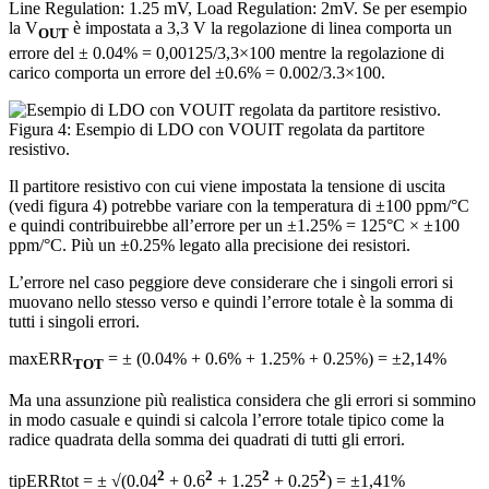
Line Regulation: 1.25 mV, Load Regulation: 2mV. Se per esempio
la V
è impostata a 3,3 V la regolazione di linea comporta un
OUT
errore del ± 0.04% = 0,00125/3,3×100 mentre la regolazione di
carico comporta un errore del ±0.6% = 0.002/3.3×100.
Figura 4: Esempio di LDO con VOUIT regolata da partitore
resistivo.
Il partitore resistivo con cui viene impostata la tensione di uscita
(vedi figura 4) potrebbe variare con la temperatura di ±100 ppm/°C
e quindi contribuirebbe all’errore per un ±1.25% = 125°C × ±100
ppm/°C. Più un ±0.25% legato alla precisione dei resistori.
L’errore nel caso peggiore deve considerare che i singoli errori si
muovano nello stesso verso e quindi l’errore totale è la somma di
tutti i singoli errori.
maxERR
= ± (0.04% + 0.6% + 1.25% + 0.25%) = ±2,14%
TOT
Ma una assunzione più realistica considera che gli errori si sommino
in modo casuale e quindi si calcola l’errore totale tipico come la
radice quadrata della somma dei quadrati di tutti gli errori.
2
2
2
2
tipERRtot = ± √(0.04
+ 0.6
+ 1.25
+ 0.25
) = ±1,41%