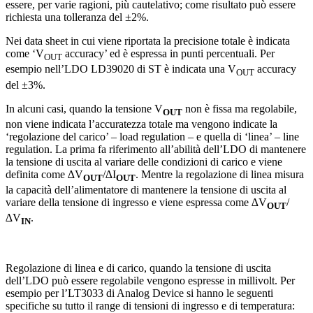
essere, per varie ragioni, più cautelativo; come risultato può essere
richiesta una tolleranza del ±2%.
Nei data sheet in cui viene riportata la precisione totale è indicata
come ‘V
accuracy’ ed è espressa in punti percentuali. Per
OUT
esempio nell’LDO LD39020 di ST è indicata una V
accuracy
OUT
del ±3%.
In alcuni casi, quando la tensione V
non è fissa ma regolabile,
OUT
non viene indicata l’accuratezza totale ma vengono indicate la
‘regolazione del carico’ – load regulation – e quella di ‘linea’ – line
regulation. La prima fa riferimento all’abilità dell’LDO di mantenere
la tensione di uscita al variare delle condizioni di carico e viene
definita come ∆V
/∆I
. Mentre la regolazione di linea misura
OUT
OUT
la capacità dell’alimentatore di mantenere la tensione di uscita al
variare della tensione di ingresso e viene espressa come ∆V
/
OUT
∆V
.
IN
Regolazione di linea e di carico, quando la tensione di uscita
dell’LDO può essere regolabile vengono espresse in millivolt. Per
esempio per l’LT3033 di Analog Device si hanno le seguenti
specifiche su tutto il range di tensioni di ingresso e di temperatura: