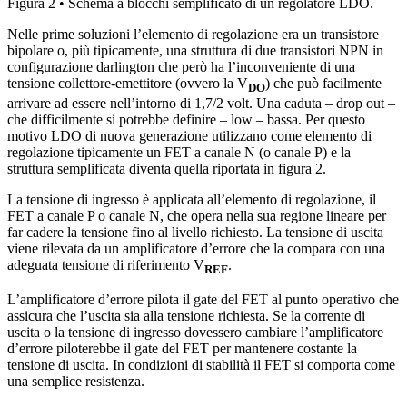
Figura 2 • Schema a blocchi semplificato di un regolatore LDO.
Nelle prime soluzioni l’elemento di regolazione era un transistore
bipolare o, più tipicamente, una struttura di due transistori NPN in
configurazione darlington che però ha l’inconveniente di una
tensione collettore-emettitore (ovvero la V
) che può facilmente
DO
arrivare ad essere nell’intorno di 1,7/2 volt. Una caduta – drop out –
che difficilmente si potrebbe definire – low – bassa. Per questo
motivo LDO di nuova generazione utilizzano come elemento di
regolazione tipicamente un FET a canale N (o canale P) e la
struttura semplificata diventa quella riportata in figura 2.
La tensione di ingresso è applicata all’elemento di regolazione, il
FET a canale P o canale N, che opera nella sua regione lineare per
far cadere la tensione fino al livello richiesto. La tensione di uscita
viene rilevata da un amplificatore d’errore che la compara con una
adeguata tensione di riferimento V
.
REF
L’amplificatore d’errore pilota il gate del FET al punto operativo che
assicura che l’uscita sia alla tensione richiesta. Se la corrente di
uscita o la tensione di ingresso dovessero cambiare l’amplificatore
d’errore piloterebbe il gate del FET per mantenere costante la
tensione di uscita. In condizioni di stabilità il FET si comporta come
una semplice resistenza.