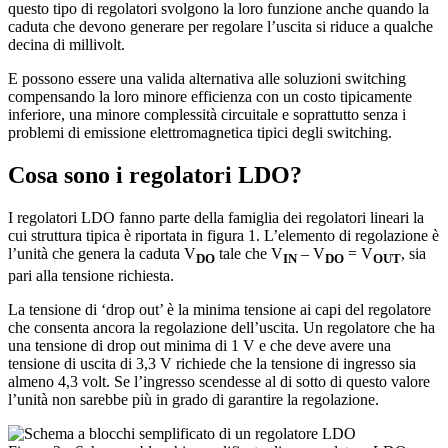
questo tipo di regolatori svolgono la loro funzione anche quando la
caduta che devono generare per regolare l’uscita si riduce a qualche
decina di millivolt.
E possono essere una valida alternativa alle soluzioni switching
compensando la loro minore efficienza con un costo tipicamente
inferiore, una minore complessità circuitale e soprattutto senza i
problemi di emissione elettromagnetica tipici degli switching.
Cosa sono i regolatori LDO?
I regolatori LDO fanno parte della famiglia dei regolatori lineari la
cui struttura tipica è riportata in figura 1. L’elemento di regolazione è
l’unità che genera la caduta V
tale che V
– V
= V
, sia
DO
IN
DO
OUT
pari alla tensione richiesta.
La tensione di ‘drop out’ è la minima tensione ai capi del regolatore
che consenta ancora la regolazione dell’uscita. Un regolatore che ha
una tensione di drop out minima di 1 V e che deve avere una
tensione di uscita di 3,3 V richiede che la tensione di ingresso sia
almeno 4,3 volt. Se l’ingresso scendesse al di sotto di questo valore
l’unità non sarebbe più in grado di garantire la regolazione.