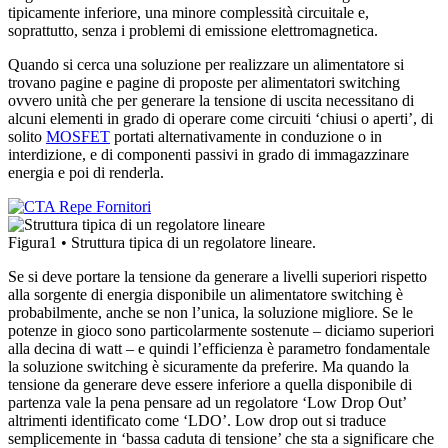
tipicamente inferiore, una minore complessità circuitale e,
soprattutto, senza i problemi di emissione elettromagnetica.
Quando si cerca una soluzione per realizzare un alimentatore si
trovano pagine e pagine di proposte per alimentatori switching
ovvero unità che per generare la tensione di uscita necessitano di
alcuni elementi in grado di operare come circuiti ‘chiusi o aperti’, di
solito
MOSFET
portati alternativamente in conduzione o in
interdizione, e di componenti passivi in grado di immagazzinare
energia e poi di renderla.
Figura1 • Struttura tipica di un regolatore lineare.
Se si deve portare la tensione da generare a livelli superiori rispetto
alla sorgente di energia disponibile un alimentatore switching è
probabilmente, anche se non l’unica, la soluzione migliore. Se le
potenze in gioco sono particolarmente sostenute – diciamo superiori
alla decina di watt – e quindi l’efficienza è parametro fondamentale
la soluzione switching è sicuramente da preferire. Ma quando la
tensione da generare deve essere inferiore a quella disponibile di
partenza vale la pena pensare ad un regolatore ‘Low Drop Out’
altrimenti identificato come ‘LDO’. Low drop out si traduce
semplicemente in ‘bassa caduta di tensione’ che sta a significare che