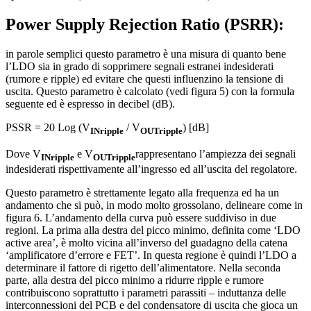
Power Supply Rejection Ratio (PSRR)
:
in parole semplici questo parametro è una misura di quanto bene
l’LDO sia in grado di sopprimere segnali estranei indesiderati
(rumore e ripple) ed evitare che questi influenzino la tensione di
uscita. Questo parametro è calcolato (vedi figura 5) con la formula
seguente ed è espresso in decibel (dB).
PSSR = 20 Log (V
/ V
) [dB]
INripple
OUTripple
Dove V
e V
rappresentano l’ampiezza dei segnali
INripple
OUTripple
indesiderati rispettivamente all’ingresso ed all’uscita del regolatore.
Questo parametro è strettamente legato alla frequenza ed ha un
andamento che si può, in modo molto grossolano, delineare come in
figura 6. L’andamento della curva può essere suddiviso in due
regioni. La prima alla destra del picco minimo, definita come ‘LDO
active area’, è molto vicina all’inverso del guadagno della catena
‘amplificatore d’errore e FET’. In questa regione è quindi l’LDO a
determinare il fattore di rigetto dell’alimentatore. Nella seconda
parte, alla destra del picco minimo a ridurre ripple e rumore
contribuiscono soprattutto i parametri parassiti – induttanza delle
interconnessioni del PCB e del condensatore di uscita che gioca un