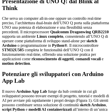
Presentazione di UNO Q: dal Blink al
Think
Che serva un computer all-in-one oppure un controllo real-time
preciso, l’architettura dual-brain dell’UNO Q porta sulla piattaforma
UNO una potenza di elaborazione e una flessibilità senza
precedenti. Il microprocessore
Qualcomm Dragonwing QRB2210
supporta un ambiente
Linux completo
, consentendo all’UNO Q di
operare come piattaforma di sviluppo stand-alone per
sketch
Arduino
o programmazione in
Python®
. Il microcontrollore
STM32U585
completa le funzionalità dell’UNO Q con il
funzionamento real-time, offrendo una soluzione pratica per
applicazioni come
riconoscimento di oggetti
,
comandi vocali
e
motion detection
.
Potenziare gli sviluppatori con Arduino
App Lab
Il nuovo
Arduino App Lab
funge da hub centrale in cui gli
sviluppatori possono trovare esempi di progetto, tutorial e modelli di
AI per avviare più rapidamente i propri design (Figura 1). Gli utenti
possono combinare senza soluzione di continuità
sketch Arduino
,
script Python
e
modelli AI containerizzati
all’interno di un’unica