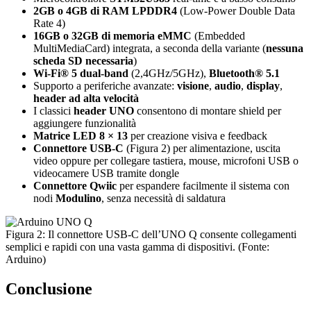
2GB o 4GB di RAM LPDDR4
(Low-Power Double Data
Rate 4)
16GB o 32GB di memoria eMMC
(Embedded
MultiMediaCard) integrata, a seconda della variante (
nessuna
scheda SD necessaria
)
Wi-Fi® 5 dual-band
(2,4GHz/5GHz),
Bluetooth® 5.1
Supporto a periferiche avanzate:
visione
,
audio
,
display
,
header ad alta velocità
I classici
header UNO
consentono di montare shield per
aggiungere funzionalità
Matrice LED 8 × 13
per creazione visiva e feedback
Connettore USB-C
(Figura 2) per alimentazione, uscita
video oppure per collegare tastiera, mouse, microfoni USB o
videocamere USB tramite dongle
Connettore Qwiic
per espandere facilmente il sistema con
nodi
Modulino
, senza necessità di saldatura
Figura 2: Il connettore USB-C dell’UNO Q consente collegamenti
semplici e rapidi con una vasta gamma di dispositivi. (Fonte:
Arduino)
Conclusione