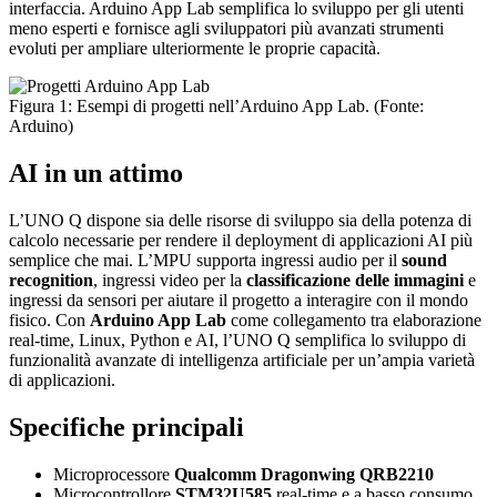
interfaccia. Arduino App Lab semplifica lo sviluppo per gli utenti
meno esperti e fornisce agli sviluppatori più avanzati strumenti
evoluti per ampliare ulteriormente le proprie capacità.
Figura 1: Esempi di progetti nell’Arduino App Lab. (Fonte:
Arduino)
AI in un attimo
L’UNO Q dispone sia delle risorse di sviluppo sia della potenza di
calcolo necessarie per rendere il deployment di applicazioni AI più
semplice che mai. L’MPU supporta ingressi audio per il
sound
recognition
, ingressi video per la
classificazione delle immagini
e
ingressi da sensori per aiutare il progetto a interagire con il mondo
fisico. Con
Arduino App Lab
come collegamento tra elaborazione
real-time, Linux, Python e AI, l’UNO Q semplifica lo sviluppo di
funzionalità avanzate di intelligenza artificiale per un’ampia varietà
di applicazioni.
Specifiche principali
Microprocessore
Qualcomm Dragonwing QRB2210
Microcontrollore
STM32U585
real-time e a basso consumo