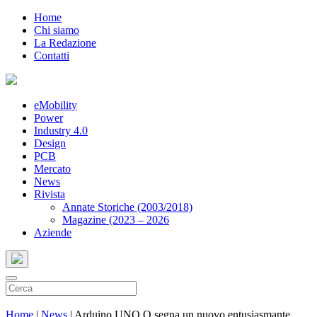
Home
Chi siamo
La Redazione
Contatti
eMobility
Power
Industry 4.0
Design
PCB
Mercato
News
Rivista
Annate Storiche (2003/2018)
Magazine (2023 – 2026
Aziende
Home
|
News
|
Arduino UNO Q segna un nuovo entusiasmante