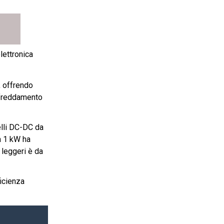
lettronica
, offrendo
affreddamento
elli DC-DC da
a 1 kW ha
 leggeri è da
ficienza