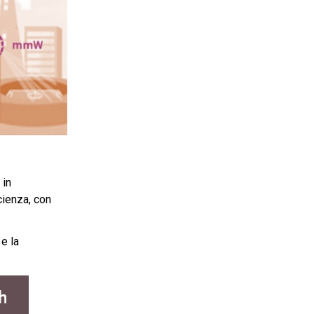
 in
cienza, con
e la