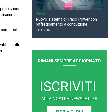
applicazioni
Power
ntiranno a
Nuovo sistema di Traco Power con
raffreddamento a conduzione
te come poter
01/11/2023
tito. Inoltre,
er