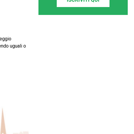
leggio
endo uguali o