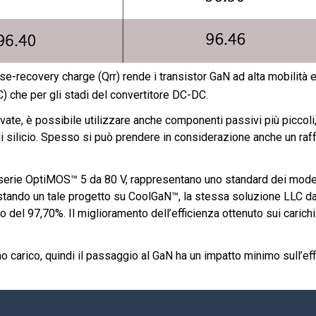
se-recovery charge (Qrr) rende i transistor GaN ad alta mobilità e
C) che per gli stadi del convertitore DC-DC.
e, è possibile utilizzare anche componenti passivi più piccoli
 di silicio. Spesso si può prendere in considerazione anche un r
la serie OptiMOS™ 5 da 80 V, rappresentano uno standard dei mod
stando un tale progetto su CoolGaN™, la stessa soluzione LLC d
o del 97,70%. Il miglioramento dell’efficienza ottenuto sui carichi
 carico, quindi il passaggio al GaN ha un impatto minimo sull’ef