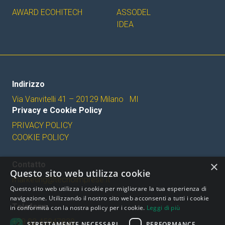
AWARD ECOHITECH
ASSODEL
IDEA
Indirizzo
Via Vanvitelli 41 – 20129 Milano MI
Privacy e Cookie Policy
PRIVACY POLICY
COOKIE POLICY
×
Contatto
Questo sito web utilizza cookie
marketing@tecnoimprese.it
Questo sito web utilizza i cookie per migliorare la tua esperienza di
navigazione. Utilizzando il nostro sito web acconsenti a tutti i cookie
Telefono
in conformità con la nostra policy per i cookie.
Leggi di più
+39 02 45947830
STRETTAMENTE NECESSARI
PERFORMANCE