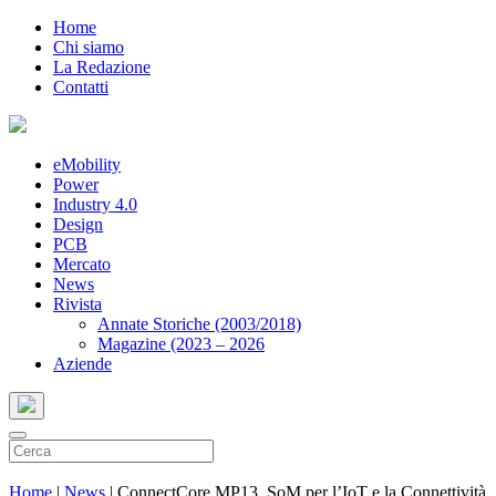
Home
Chi siamo
La Redazione
Contatti
eMobility
Power
Industry 4.0
Design
PCB
Mercato
News
Rivista
Annate Storiche (2003/2018)
Magazine (2023 – 2026
Aziende
Home
|
News
|
ConnectCore MP13, SoM per l’IoT e la Connettività