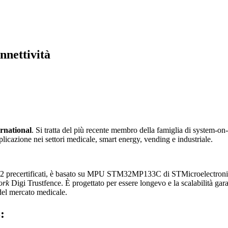
nettività
ernational
. Si tratta del più recente membro della famiglia di system-
pplicazione nei settori medicale, smart energy, vending e industriale.
.2 precertificati, è basato su MPU STM32MP133C di STMicroelectroni
ork
Digi Trustfence. È progettato per essere longevo e la scalabilità gar
i del mercato medicale.
: