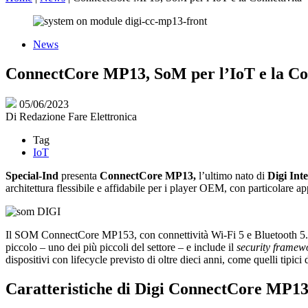
News
ConnectCore MP13, SoM per l’IoT e la Con
05/06/2023
Di
Redazione Fare Elettronica
Tag
IoT
Special-Ind
presenta
ConnectCore MP13,
l’ultimo nato di
Digi Int
architettura flessibile e affidabile per i player OEM, con particolare a
Il SOM ConnectCore MP153, con connettività Wi-Fi 5 e Bluetooth 5
piccolo – uno dei più piccoli del settore – e include il
security framew
dispositivi con lifecycle previsto di oltre dieci anni, come quelli tipic
Caratteristiche di Digi ConnectCore MP13