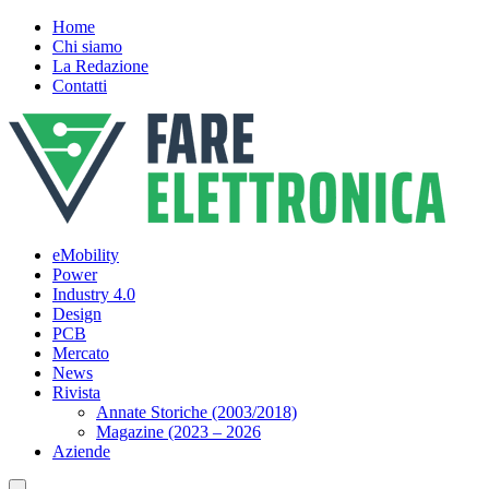
Home
Chi siamo
La Redazione
Contatti
eMobility
Power
Industry 4.0
Design
PCB
Mercato
News
Rivista
Annate Storiche (2003/2018)
Magazine (2023 – 2026
Aziende