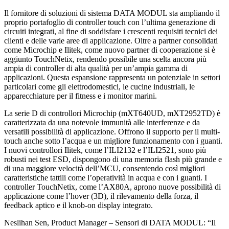
Il fornitore di soluzioni di sistema DATA MODUL sta ampliando il
proprio portafoglio di controller touch con l’ultima generazione di
circuiti integrati, al fine di soddisfare i crescenti requisiti tecnici dei
clienti e delle varie aree di applicazione. Oltre a partner consolidati
come Microchip e Ilitek, come nuovo partner di cooperazione si è
aggiunto TouchNetix, rendendo possibile una scelta ancora più
ampia di controller di alta qualità per un’ampia gamma di
applicazioni. Questa espansione rappresenta un potenziale in settori
particolari come gli elettrodomestici, le cucine industriali, le
apparecchiature per il fitness e i monitor marini.
La serie D di controllori Microchip (mXT640UD, mXT2952TD) è
caratterizzata da una notevole immunità alle interferenze e da
versatili possibilità di applicazione. Offrono il supporto per il multi-
touch anche sotto l’acqua e un migliore funzionamento con i guanti.
I nuovi controllori Ilitek, come l’ILI2132 e l’ILI2521, sono più
robusti nei test ESD, dispongono di una memoria flash più grande e
di una maggiore velocità dell’MCU, consentendo così migliori
caratteristiche tattili come l’operatività in acqua e con i guanti. I
controller TouchNetix, come l’AX80A, aprono nuove possibilità di
applicazione come l’hover (3D), il rilevamento della forza, il
feedback aptico e il knob-on display integrato.
Neslihan Sen, Product Manager – Sensori di DATA MODUL: “Il