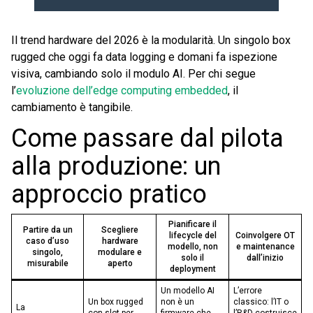
Il trend hardware del 2026 è la modularità. Un singolo box
rugged che oggi fa data logging e domani fa ispezione
visiva, cambiando solo il modulo AI. Per chi segue
l’
evoluzione dell’edge computing embedded
, il
cambiamento è tangibile.
Come passare dal pilota
alla produzione: un
approccio pratico
Pianificare il
Partire da un
Scegliere
lifecycle del
Coinvolgere OT
caso d’uso
hardware
modello, non
e maintenance
singolo,
modulare e
solo il
dall’inizio
misurabile
aperto
deployment
Un modello AI
L’errore
Un box rugged
non è un
classico: l’IT o
La
con slot per
firmware che
l’R&D costruisce