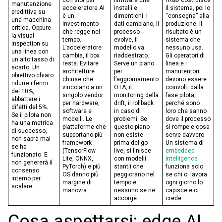
manutenzione
acceleratore AI
installi e
il sistema, poi lo
predittiva su
è un
dimentichi. I
“consegna” alla
una macchina
investimento
dati cambiano, il
produzione. Il
critica. Oppure
che regge nel
processo
risultato è un
la visual
tempo.
evolve, il
sistema che
inspection su
L’acceleratore
modello va
nessuno usa.
una linea con
cambia, il box
riaddestrato.
Gli operatori di
un alto tasso di
resta. Evitare
Serve un piano
linea e i
scarto. Un
architetture
per
manutentori
obiettivo chiaro:
chiuse che
l’aggiornamento
devono essere
ridurre i fermi
vincolano a un
OTA, il
coinvolti dalla
del 10%,
singolo vendor
monitoring della
fase pilota,
abbattere i
per hardware,
drift, il rollback
perché sono
difetti del 5%.
software e
in caso di
loro che sanno
Se il pilota non
modelli. Le
problemi. Se
dove il processo
ha una metrica
piattaforme che
questo piano
si rompe e cosa
di successo,
supportano più
non esiste
serve davvero.
non saprà mai
framework
prima del go-
Un sistema di
se ha
(TensorFlow
live, si finisce
embedded
funzionato. E
Lite, ONNX,
con modelli
intelligence
non genererà il
PyTorch) e più
stantii che
funziona solo
consenso
OS danno più
peggiorano nel
se chi ci lavora
interno per
margine di
tempo e
ogni giorno lo
scalare.
manovra.
nessuno se ne
capisce e ci
accorge.
crede.
Cosa aspettarsi: edge AI