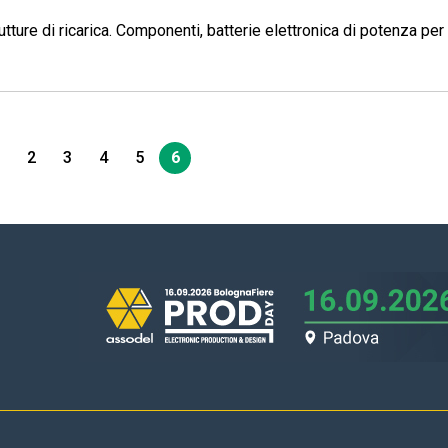
rutture di ricarica. Componenti, batterie elettronica di potenza per
.
2
3
4
5
6