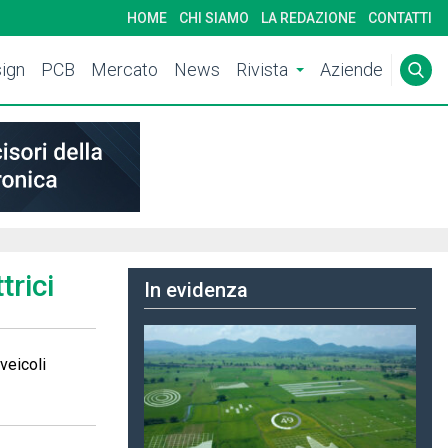
HOME
CHI SIAMO
LA REDAZIONE
CONTATTI
ign
PCB
Mercato
News
Rivista
Aziende
trici
In evidenza
 veicoli