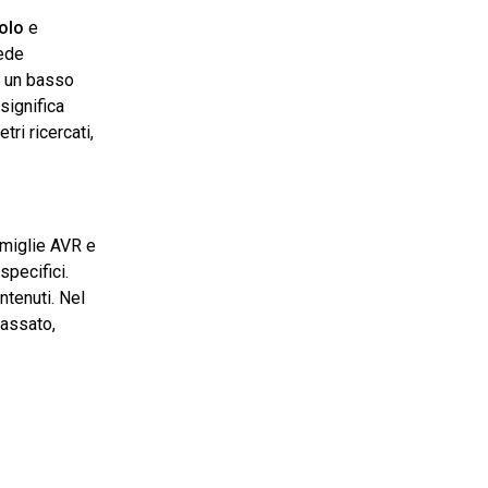
olo
e
iede
e un basso
significa
ri ricercati,
miglie AVR e
specifici.
tenuti​. Nel
passato,