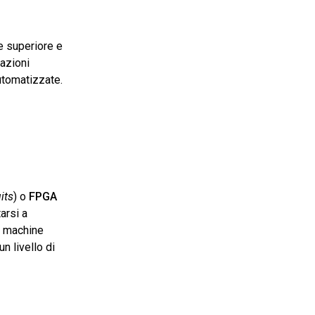
e superiore e
cazioni
tomatizzate​.
its
) o
FPGA
arsi a
di machine
n livello di