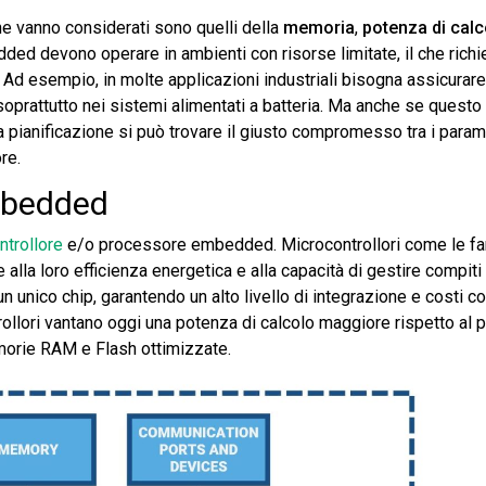
e vanno considerati sono quelli della
memoria
,
potenza di calc
ded devono operare in ambienti con risorse limitatе, il che rich
 Ad esempio, in molte applicazioni industriali bisogna assicurar
prattutto nei sistemi alimentati a batteria​. Ma anche se questo 
 pianificazione si può trovare il giusto compromesso tra i paramet
re.
Embedded
ntrollore
e/o processore embedded. Microcontrollori come le fa
lla loro efficienza energetica e alla capacità di gestire compiti 
unico chip, garantendo un alto livello di integrazione e costi con
ollori vantano oggi una potenza di calcolo maggiore rispetto al 
emorie RAM e Flash ottimizzate.