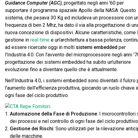
Guidance Computer (AGC)
, progettato negli anni ’60 per
supportare il programma spaziale Apollo della NASA. Questo
sistema, che pesava 30 Kg ed includeva un processore con u
frequenza di ben 2 Mhz, ha dato il via alla progettazione di un
nuova concezione di dispositivi. Alcune caratteristiche, come 
gestione in
real-time
e un’architettura a bassa potenza, contin
ad essere ricercate oggi in molti
sistemi embedded
per
l’Industria 4.0. Con l’avvento del microprocessore negli anni ’70
progettazione dei sistemi embedded ha subito un’ulteriore
evoluzione fino a diventare quello che è attualmente.
Nell’Industria 4.0, i sistemi embedded sono diventati il fulcro 
l’aumento dell’efficienza produttiva, giocando un ruolo chiave i
ogni fase del ciclo produttivo:
Automazione della Fase di Produzione
: I microcontrollor
dei processi e nel controllo di ogni fase del ciclo produttivo
Gestione dei Rischi
: Sono utilizzati per la rilevazione ant
delle macchine.