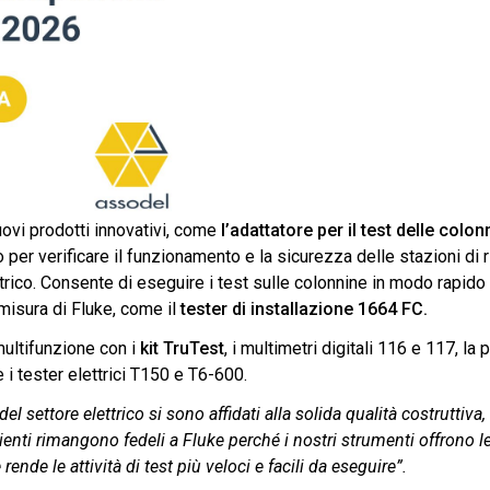
uovi prodotti innovativi, come
l’adattatore per il test delle colon
per verificare il funzionamento e la sicurezza delle stazioni di r
ettrico. Consente di eseguire i test sulle colonnine in modo rapid
misura di Fluke, come il
tester di installazione 1664 FC.
 multifunzione con i
kit TruTest
, i multimetri digitali 116 e 117, la 
i tester elettrici T150 e T6-600.
el settore elettrico si sono affidati alla solida qualità costruttiva,
I clienti rimangono fedeli a Fluke perché i nostri strumenti offrono l
nde le attività di test più veloci e facili da eseguire”.