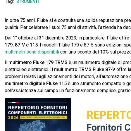
Tag
STRUMENTI
In oltre 75 anni, Fluke si è costruita una solida reputazione pr
qualità. Per celebrare i suoi 75 anni di attività, l’azienda ha d
Dal 1° ottobre al 31 dicembre 2023, in particolare, Fluke offre
179, 87-V e 115
. I modelli Fluke 179 e 87-5 sono edizioni spec
multimetri sono disponibili
con uno sconto del 10% sul prezzo d
Il
multimetro Fluke 179 TRMS
è un multimetro digitale di pre
elettrici ed elettronici. Il
multimetro TRMS Fluke 87-V
offre l
problemi relativi agli azionamenti dei motori, all’automazione de
multimetro digitale Fluke 115
è uno strumento compatto e gene
dell’assistenza sul campo un funzionamento semplice, grazie a