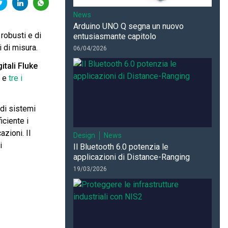
News
Arduino UNO Q segna un nuovo
 robusti e di
entusiasmante capitolo
i di misura.
06/04/2026
itali Fluke
i e
tre i
 di sistemi
iciente i
azioni. Il
Design
News
i
Il Bluetooth 6.0 potenzia le
applicazioni di Distance-Ranging
19/03/2026