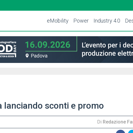
eMobility
Power
Industry 4.0
Des
tà lanciando sconti e promo
Di
Redazione Far