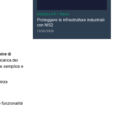
Industry 4.0
News
Proteggere le infrastrutture industriali
con NIS2
13/02/2026
nine di
icarica dei
o e semplice e
pinza
e funzionalità