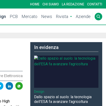
HOME
CHI SIAMO
LA REDAZIONE
CONTATTI
ign
PCB
Mercato
News
Rivista
Aziende
In evidenza
e Elettronica
Design
Dallo spazio al suolo: la tecnologia
o High
dell’ESA fa avanzare l’agricoltura