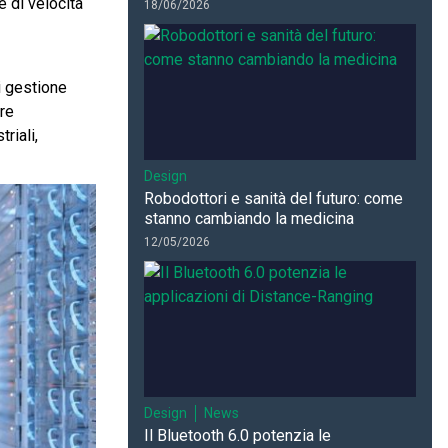
 di velocità
18/06/2026
i gestione
ere
riali,
Design
Robodottori e sanità del futuro: come
stanno cambiando la medicina
12/05/2026
Design
News
Il Bluetooth 6.0 potenzia le