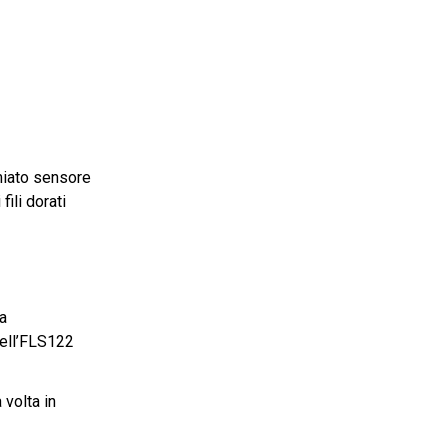
miato sensore
ili dorati
la
dell’FLS122
 volta in