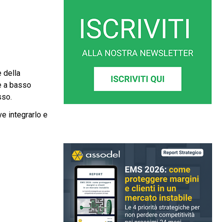
 della
 e a basso
sso.
e integrarlo e