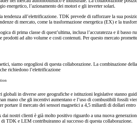
 leader nei mercati automobilistico e industriale. La collaborazione po
ggio energetico, l’azionamento dei motori e gli inverter solari.
 tendenza all’elettrificazione. TDK prevede di rafforzare la sua posizio
 tendenze di mercato, come la trasformazione energetica (EX) e la trasfo
 di prima classe di quest’ultima, inclusa l’accuratezza e il basso rumo
iede prodotti ad alto volume e costi contenuti. Per questo mercato prom
gnetici, siamo orgogliosi di questa collaborazione. La combinazione del
che richiedono l’elettrificazione
tion
 globali in diverse aree geografiche e istituzioni legislative stanno gui
 man mano che gli incentivi aumentano e l’uso di combustibili fossili vi
portare il mercato dei sensori magnetici a 4,5 miliardi di dollari entro 
 dai nostri clienti è già molto positivo riguardo a una nuova generazion
enza di TDK e LEM contribuiranno al successo di questa collaborazione.