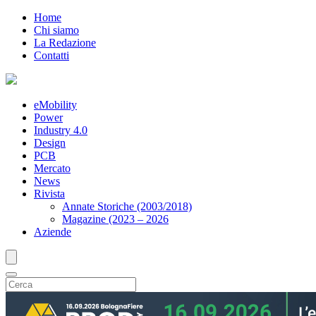
Home
Chi siamo
La Redazione
Contatti
eMobility
Power
Industry 4.0
Design
PCB
Mercato
News
Rivista
Annate Storiche (2003/2018)
Magazine (2023 – 2026
Aziende