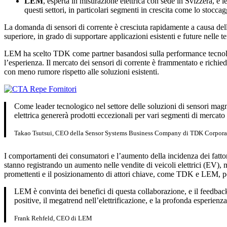
LEM
, esperta in misurazione elettrica con sede in Svizzera, è
questi settori, in particolari segmenti in crescita come lo stocca
La domanda di sensori di corrente è cresciuta rapidamente a causa della
superiore, in grado di supportare applicazioni esistenti e future nelle
LEM ha scelto TDK come partner basandosi sulla performance tecnologica
l’esperienza. Il mercato dei sensori di corrente è frammentato e rich
con meno rumore rispetto alle soluzioni esistenti.
Come leader tecnologico nel settore delle soluzioni di sensori ma
elettrica genererà prodotti eccezionali per vari segmenti di mercato 
Takao Tsutsui, CEO della Sensor Systems Business Company di TDK Corpora
I comportamenti dei consumatori e l’aumento della incidenza dei fattori
stanno registrando un aumento nelle vendite di veicoli elettrici (EV),
promettenti e il posizionamento di attori chiave, come TDK e LEM, per 
LEM è convinta dei benefici di questa collaborazione, e il feedback
positive, il megatrend nell’elettrificazione, e la profonda esperi
Frank Rehfeld, CEO di LEM