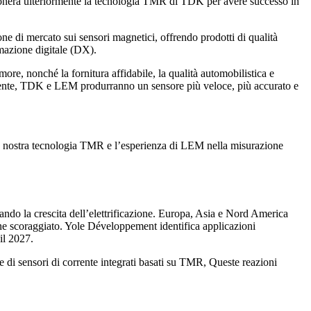
sizionerà ulteriormente la tecnologia TMR di TDK per avere successo in
ne di mercato sui sensori magnetici, offrendo prodotti di qualità
rmazione digitale (DX).
re, nonché la fornitura affidabile, la qualità automobilistica e
ettente, TDK e LEM produrranno un sensore più veloce, più accurato e
la nostra tecnologia TMR e l’esperienza di LEM nella misurazione
dando la crescita dell’elettrificazione. Europa, Asia e Nord America
ene scoraggiato. Yole Développement identifica applicazioni
il 2027.
e di sensori di corrente integrati basati su TMR, Queste reazioni