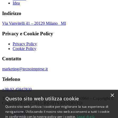
Idea
Indirizzo
Via Vanvitelli 41 – 20129 Milano MI
Privacy e Cookie Policy
Privacy Policy
Cookie Policy
Contatto
marketing@tecnoimprese.it
Telefono
+39 02 45947830
×
Questo sito web utilizza cookie
TECNOIMPRESE S.R.L. – P.IVA IT09998410964 – Copyright ©
Consorzio Tecno – ALL RIGHTS RESERVED
Questo sito web utilizza i cookie per migliorare la tua esperienza di
navigazione. Utilizzando il nostro sito web acconsenti a tutti i cookie
eMobility
in conformità con la nostra policy per i cookie.
Leggi di più
Power