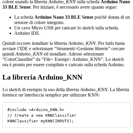
colore usando la libreria
Arduino_KNN
sulla scheda
Arduino Nano
33 BLE Sense
. Per iniziare, è necessario avere quanto segue:
La scheda
Arduino Nano 33 BLE Sense
poichè dotata di un
sensore di colore integrato.
Un cavo Micro USB per caricare lo sketch sulla scheda.
Arduino IDE.
Quindi occorre installare la libreria
Arduino_KNN
. Per farlo basta
avviare l’IDE e selezionare “Strumenti>Gestione librerie” cercare
quindi
Arduino_KNN
ed installare. Adesso selezionare
“ColorClassifier” da “File> Esempi> Arduino_KNN”. Lo sketch
ora è pronto per essere compilato e caricato sulla scheda Arduino.
La libreria Arduino_KNN
Lo sketch di esempio fa uso della libreria
Arduino_KNN
. La libreria
fornisce un’interfaccia semplice per utilizzare KNN:
#include <Arduino_KNN.h>

// Create a new KNNClassifier

KNNClassifier myKNN(INPUTS);