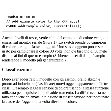
readColor(color);

// Add example color to the KNN model

myKNN.addExample(color, currentClass);
Anche i livelli di rosso, verde e blu del campione di colore vengono
emessi sul monitor seriale (fgura 1). Lo sketch prende 30 campioni
di colore per ogni classe di oggetti. Uno stesso oggetto può essere
usato per campionare il colore 30 volte, non c’è bisogno di 30 mele
distinte ai fini di questo esempio (Sebbene un set di dati più ampio
renderebbe il modello più generalizzato.)
Classificazione
Dopo aver addestrato il modello con gli esempi, ora lo sketch è
pronto ad indovinare (classificare) nuovi oggetti appartenenti alle tre
classi. L’esempio legge il sensore di colore usando la stessa funzione
utilizzata per acquisire i dati di addestramento. La differenza sta nel
fatto che viene chiamata la funzione di classificazione per indovinare
la classe dell’oggetto una volta rilevato il colore.