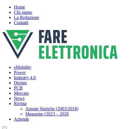
Home
Chi siamo
La Redazione
Contatti
eMobility
Power
Industry 4.0
Design
PCB
Mercato
News
Rivista
Annate Storiche (2003/2018)
Magazine (2023 – 2026
Aziende