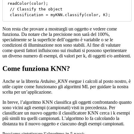
readColor(color);

 // Classify the object

 classification = myKNN.classify(color, K);
Non resta che provare a mostrargli un oggetto e vedere come
funziona. Da notare che la precisione non sarà del 100%,
specialmente se la superficie dell’oggetto è variabile o se le
condizioni di illuminazione non sono stabili. Al fine di valutare
come questi fattori influiscono sui risultati si possono sperimentare
un diverso numero di esempi, di valori per k, di oggetti e/o ambienti.
Come funziona KNN?
Anche se la libreria
Arduino_KNN
esegue i calcoli al posto nostro, è
utile capire come funzionano gli algoritmi ML per guidare la nostra
scelta per un’applicazione.
In breve, l’algoritmo KNN classifica gli oggetti confrontando quanto
sono vicini agli esempi (campionati) visti in precedenza. Per
classificare un nuovo oggetto il classificatore KNN cerca i k esempi
più simili tra quelli campionati. L’algoritmo lo fa calcolando la
distanza tra il nuovo oggetto e ciascuno degli esempi campionati.
Possiamo sintetizzare l’algoritmo in 5 passi: