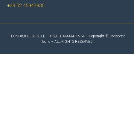
+39 02 45947830
TECNOIMPRESE S.R.L. – P.IVA IT09998410964 – Copyright © Consorzio
Tecno – ALL RIGHTS RESERVED