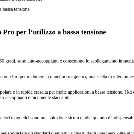
Pro per l’utilizzo a bassa tensione
60 gradi, sono auto-accoppianti e consentono lo scollegamento immediato
omp Pro per includere i connettori magnetici, una scelta di interconness
polare e in rapida crescita per molte applicazioni a bassa tensione. I ki
to-accoppianti e facilmente staccabili.
nnettori magnetici sono una soluzione sicura e utile quando è indispensa
er soddisfare gli standard qualitativi richiesti dagli ingegneri, oltre al