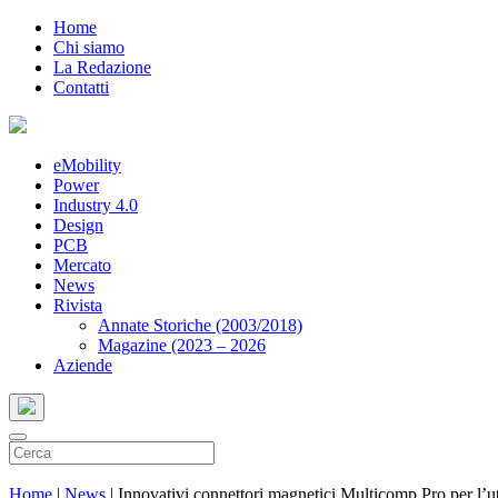
Home
Chi siamo
La Redazione
Contatti
eMobility
Power
Industry 4.0
Design
PCB
Mercato
News
Rivista
Annate Storiche (2003/2018)
Magazine (2023 – 2026
Aziende
Home
|
News
|
Innovativi connettori magnetici Multicomp Pro per l’ut