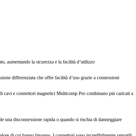
, aumentando la sicurezza e la facilità d’utilizzo
ione differenziata che offre facilità d’uso grazie a connessioni
t di cavi e connettori magnetici Multicomp Pro combinano pin caricati a
bile una disconnessione rapida o quando si rischia di danneggiare
 valore di cui hanno bisogno. I connettori sono incredibilmente versatili