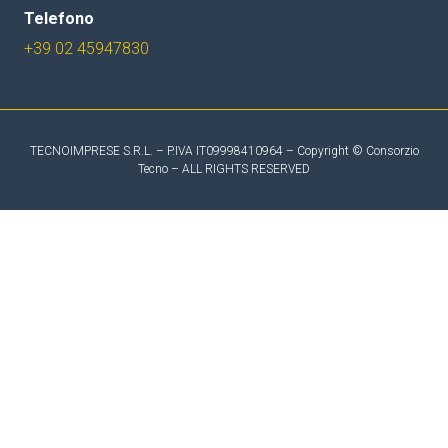
Telefono
+39 02 45947830
TECNOIMPRESE S.R.L. – P.IVA IT09998410964 – Copyright © Consorzio
Tecno – ALL RIGHTS RESERVED