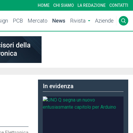
HOME
CHI SIAMO
LA REDAZIONE
CONTATTI
ign
PCB
Mercato
News
Rivista
Aziende
In evidenza
e Elettronica