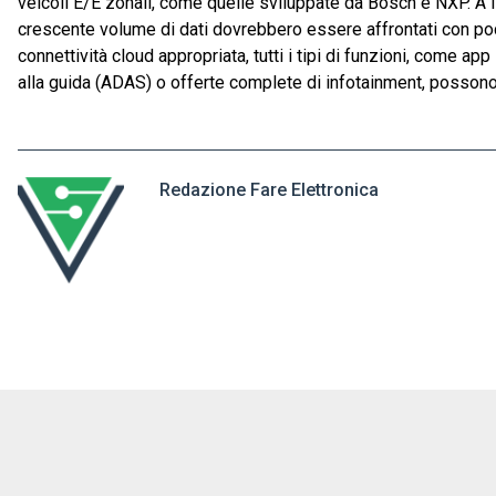
veicoli E/E zonali, come quelle sviluppate da Bosch e NXP. A l
crescente volume di dati dovrebbero essere affrontati con poch
connettività cloud appropriata, tutti i tipi di funzioni, come a
alla guida (ADAS) o offerte complete di infotainment, poss
Redazione Fare Elettronica