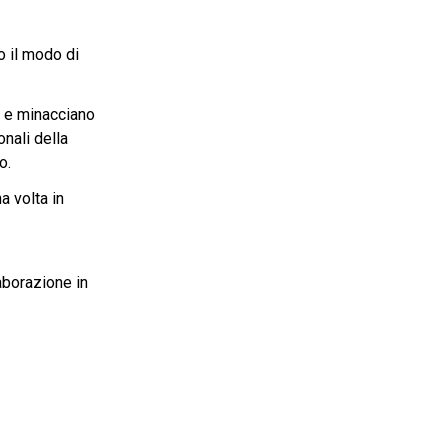
o il modo di
e e minacciano
onali della
o.
a volta in
aborazione in