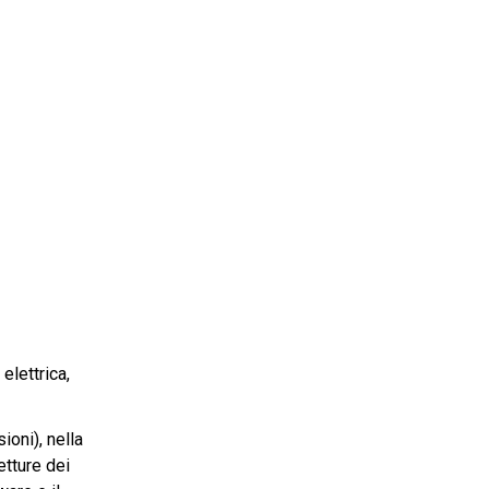
elettrica,
oni), nella
etture dei