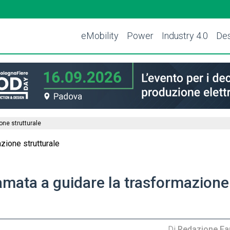
eMobility
Power
Industry 4.0
Des
one strutturale
iamata a guidare la trasformazione
Di
Redazione Far