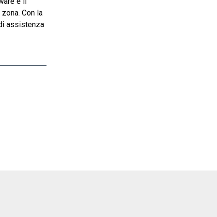
are e il
 zona. Con la
 di assistenza