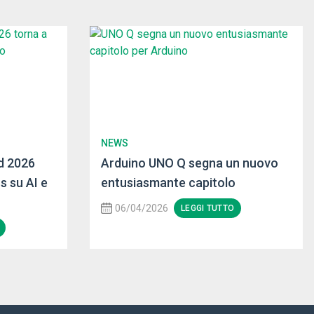
NEWS
d 2026
Arduino UNO Q segna un nuovo
s su AI e
entusiasmante capitolo
06/04/2026
LEGGI TUTTO