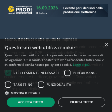
Tecno, il network che guida le imprese
×
Supportiamo le aziende nel rafforzare il proprio brand e nel
Questo sito web utilizza cookie
generare contatti B2B nel mercato delle Smart
Questo sito web utilizza i cookie per migliorare la tua esperienza di
Technologies, grazie allo sviluppo di strategie su misura
navigazione. Utilizzando il nostro sito web acconsenti a tutti i cookie
declinate tramite il nostro network editoriale, gli eventi e i
in conformità con la nostra policy per i cookie.
Leggi di più
premi. Lo sappiamo fare perché analizziamo
STRETTAMENTE NECESSARI
PERFORMANCE
costantemente il settore, grazie ai nostri Osservatori, e
coltiviamo la relazione con le community verticali nelle
TARGETING
FUNZIONALITÀ
nostre piazze digitali.
MOSTRA DETTAGLI
ACCETTA TUTTO
RIFIUTA TUTTO