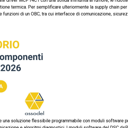
ate driver MCP14C1 con una solida immunità al rumore, le ridotte
ne termica. Per semplificare ulteriormente la supply chain per i 
 funzioni di un OBC, tra cui interfacce di comunicazione, sicurez
e una soluzione flessibile programmabile con moduli software pr
icazione e algoritmi diagnostici. I moduli software del DSC d