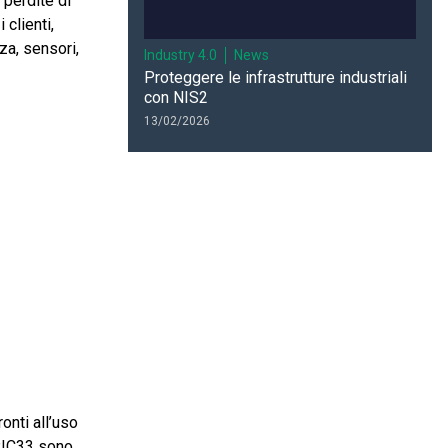
 perdite di
clienti,
za, sensori,
Industry 4.0
News
Proteggere le infrastrutture industriali
con NIS2
13/02/2026
onti all’uso
sPIC33 sono