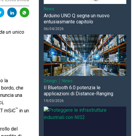
News
Arduino UNO Q segna un nuovo
entusiasmante capitolo
06/04/2026
 da un unico
o la
Design
News
Il Bluetooth 6.0 potenzia le
i bordo, che
applicazioni di Distance-Ranging
nuncia una
19/03/2026
ci,
™
FET mSiC
in un
rollo del