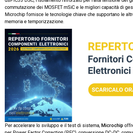
dsPIC33 DSC, l’isolamento rinforzato per l’alta tensione del g
commutazione dei MOSFET mSiC e le migliori capacità di gestio
Microchip fornisce le tecnologie chiave che supportano le altre
memoria e temporizzazione.
Per accelerare lo sviluppo e il test di sistema,
Microchip
offr
per Power Factor Correction (PFC), conversione DC-DC, comun