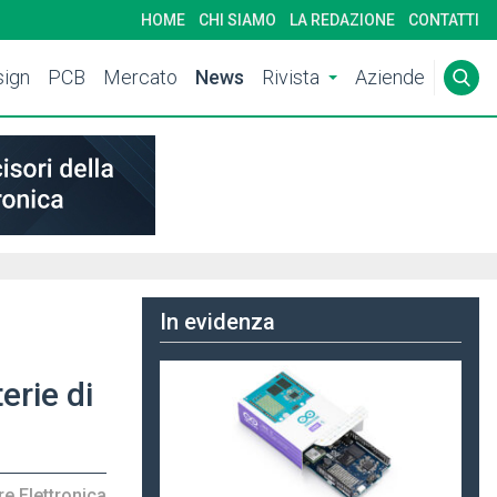
HOME
CHI SIAMO
LA REDAZIONE
CONTATTI
ign
PCB
Mercato
News
Rivista
Aziende
In evidenza
erie di
e Elettronica