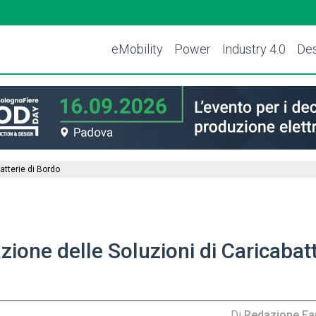
eMobility
Power
Industry 4.0
Des
atterie di Bordo
ione delle Soluzioni di Caricabatt
Di
Redazione Far