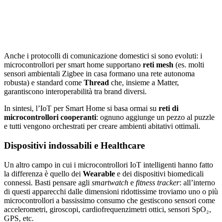
Anche i protocolli di comunicazione domestici si sono evoluti: i
microcontrollori per smart home supportano
reti mesh
(es. molti
sensori ambientali Zigbee in casa formano una rete autonoma
robusta) e standard come
Thread
che, insieme a Matter,
garantiscono interoperabilità tra brand diversi.
In sintesi, l’IoT per Smart Home si basa ormai su
reti di
microcontrollori cooperanti
: ognuno aggiunge un pezzo al puzzle
e tutti vengono orchestrati per creare ambienti abitativi ottimali.
Dispositivi indossabili e Healthcare
Un altro campo in cui i microcontrollori IoT intelligenti hanno fatto
la differenza è quello dei
Wearable
e dei dispositivi biomedicali
connessi. Basti pensare agli
smartwatch
e
fitness tracker
: all’interno
di questi apparecchi dalle dimensioni ridottissime troviamo uno o più
microcontrollori a bassissimo consumo che gestiscono sensori come
accelerometri, giroscopi, cardiofrequenzimetri ottici, sensori SpO₂,
GPS, etc.