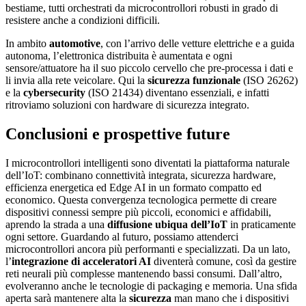
bestiame, tutti orchestrati da microcontrollori robusti in grado di
resistere anche a condizioni difficili.
In ambito
automotive
, con l’arrivo delle vetture elettriche e a guida
autonoma, l’elettronica distribuita è aumentata e ogni
sensore/attuatore ha il suo piccolo cervello che pre-processa i dati e
li invia alla rete veicolare. Qui la
sicurezza funzionale
(ISO 26262)
e la
cybersecurity
(ISO 21434) diventano essenziali, e infatti
ritroviamo soluzioni con hardware di sicurezza integrato.
Conclusioni e prospettive future
I microcontrollori intelligenti sono diventati la piattaforma naturale
dell’IoT: combinano connettività integrata, sicurezza hardware,
efficienza energetica ed Edge AI in un formato compatto ed
economico. Questa convergenza tecnologica permette di creare
dispositivi connessi sempre più piccoli, economici e affidabili,
aprendo la strada a una
diffusione ubiqua dell’IoT
in praticamente
ogni settore. Guardando al futuro, possiamo attenderci
microcontrollori ancora più performanti e specializzati. Da un lato,
l’
integrazione di acceleratori AI
diventerà comune, così da gestire
reti neurali più complesse mantenendo bassi consumi. Dall’altro,
evolveranno anche le tecnologie di packaging e memoria. Una sfida
aperta sarà mantenere alta la
sicurezza
man mano che i dispositivi