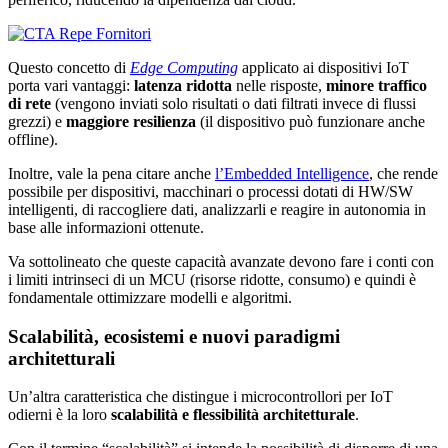
Questo concetto di
Edge Computing
applicato ai dispositivi IoT
porta vari vantaggi:
latenza ridotta
nelle risposte,
minore traffico
di rete
(vengono inviati solo risultati o dati filtrati invece di flussi
grezzi) e
maggiore resilienza
(il dispositivo può funzionare anche
offline).
Inoltre, vale la pena citare anche
l’Embedded Intelligence
, che rende
possibile per dispositivi, macchinari o processi dotati di HW/SW
intelligenti, di raccogliere dati, analizzarli e reagire in autonomia in
base alle informazioni ottenute​.
Va sottolineato che queste capacità avanzate devono fare i conti con
i limiti intrinseci di un MCU (risorse ridotte, consumo) e quindi è
fondamentale ottimizzare modelli e algoritmi.
Scalabilità, ecosistemi e nuovi paradigmi
architetturali
Un’altra caratteristica che distingue i microcontrollori per IoT
odierni è la loro
scalabilità e flessibilità architetturale
.