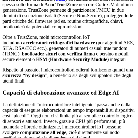
spesso sotto forma di
Arm TrustZone
nei core Cortex-M di ultima
generazione. TrustZone permette di partizionare l’MCU in due
domini di esecuzione isolati (Secure e Non-Secure), proteggendo le
parti critiche del firmware (ad es. routine crittografiche, chiavi,
bootloader) da potenziali compromissioni.
Oltre a TrustZone, molti microcontrollori IoT
includono
acceleratori crittografici hardware
(per algoritmi AES,
SHA, RSA/ECC ecc.), generatori di numeri casuali true random
(TRNG),
bootloader sicuri con verifica firma
e persino moduli
secure element o
HSM (Hardware Security Module)
integrati
Rispetto al passato, i microcontrollori odierni forniscono quindi una
sicurezza “by design”
, a beneficio sia degli sviluppatori che degli
utenti finali.
Capacità di elaborazione avanzate ed Edge AI
La definizione di “microcontrollore intelligente” passa anche dalla
capacità di eseguire elaborazioni un tempo impensabili su dispositivi
così “piccoli”. Oggi non ci si limita più al semplice controllo logico
di sensori e attuatori. Invece, grazie a CPU più performanti, più
memoria e librerie ottimizzate, i microcontrollori IoT possono
svolgere
computazione all’edge
, cioè direttamente sul nodo
periferico, riducendo la dipendenza dal cloud.