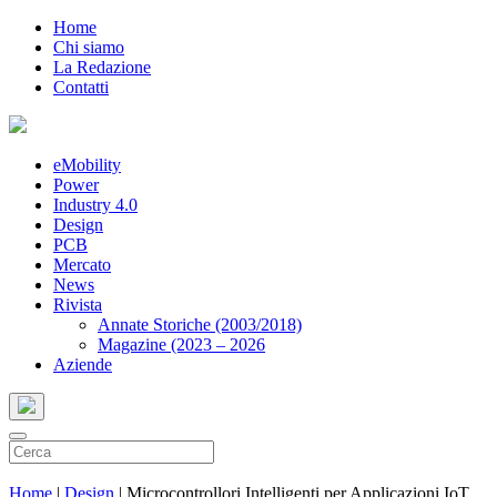
Home
Chi siamo
La Redazione
Contatti
eMobility
Power
Industry 4.0
Design
PCB
Mercato
News
Rivista
Annate Storiche (2003/2018)
Magazine (2023 – 2026
Aziende
Home
|
Design
|
Microcontrollori Intelligenti per Applicazioni IoT