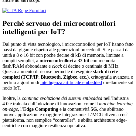
anche ad altri scopi.
Perché servono dei microcontrollori
intelligenti per IoT?
Dal punto di vista tecnologico, i microcontrollori per IoT hanno fatto
passi da gigante rispetto alle generazioni precedenti. Si è passati da
unità a 8 o 16 bit con poche decine di kB di memoria, limitate a
compiti semplici, a
microcontrollori a 32 bit
con memoria
flash/RAM abbondante e
clock
di decine o centinaia di MHz.
Questo aumento di risorse permette di eseguire
stack di rete
completi (TCP/IP, Bluetooth, Zigbee, ecc.)
, crittografia avanzata e
perfino algoritmi di
intelligenza artificiale embedded
direttamente sul
nodo IoT.
Inoltre, la
continua evoluzione dei sistemi embedded
nell’Industria
4.0 è trainata dall’adozione di innovazioni come il
machine learning
on-edge
, l’
Edge Computing
e la connettività
5G
, che abilitano
nuove applicazioni e maggiore integrazione. L’MCU diventa così
piattaforma, non semplice “controller”, e abilita architetture edge-
centriche con maggiore resilienza operativa.