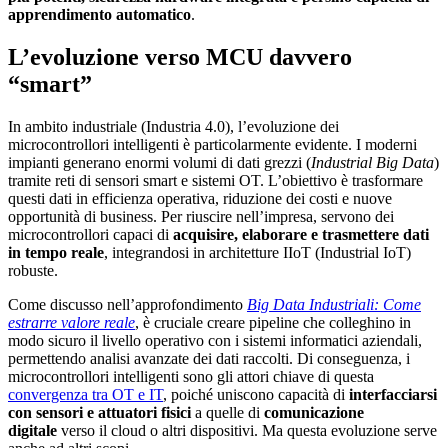
apprendimento automatico
.
L’evoluzione verso MCU davvero
“smart”
In ambito industriale (Industria 4.0), l’evoluzione dei
microcontrollori intelligenti è particolarmente evidente. I moderni
impianti generano enormi volumi di dati grezzi (
Industrial Big Data
)
tramite reti di sensori smart e sistemi OT. L’obiettivo è trasformare
questi dati in efficienza operativa, riduzione dei costi e nuove
opportunità di business. Per riuscire nell’impresa, servono dei
microcontrollori capaci di
acquisire, elaborare e trasmettere dati
in tempo reale
, integrandosi in architetture IIoT (Industrial IoT)
robuste.
Come discusso nell’approfondimento
Big Data Industriali: Come
estrarre valore reale
, è cruciale creare pipeline che colleghino in
modo sicuro il livello operativo con i sistemi informatici aziendali,
permettendo analisi avanzate dei dati raccolti. Di conseguenza, i
microcontrollori intelligenti sono gli attori chiave di questa
convergenza tra OT e IT
, poiché uniscono capacità di
interfacciarsi
con sensori e attuatori fisici
a quelle di
comunicazione
digitale
verso il cloud o altri dispositivi. Ma questa evoluzione serve