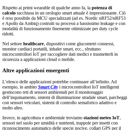
Rispetto ai primi wearable di qualche anno fa, la
potenza di
calcolo
racchiusa in un orologio smart attuale è impressionante. Ciò
è reso possibile da MCU specializzati (ad es. Nordic nRF52/nRF53
e Apollo da Ambiq) costruiti su processi a bassissimo leakage e con
modalità di funzionamento finemente ottimizzate per duty cycle
ridotti.
Nel settore
healthcare
, dispositivi come glucometri connessi,
monitor cardiaci portatili, inhaler smart, ecc., sfruttano
microcontrollori IoT per raccogliere dati medici e trasmetterli in
sicurezza a applicazioni cloud o mobile.
Altre applicazioni emergenti
L’elenco delle applicazioni potrebbe continuare all’infinito. Ad
esempio, in ambito
Smart City
i microcontrollori IoT intelligenti
gestiscono reti di sensori ambientali per il monitoraggio
dell’inquinamento, sistemi di illuminazione stradale smart, parcheggi
con sensori veicolari, sistemi di controllo semaforico adattivo e
molto altro.
Invece, in agricoltura e ambientale troviamo
stazioni meteo IoT
,
sensori nel suolo per umidità e nutrienti, trappole per insetti con
riconoscimento automatico delle specie nocive, collari GPS per il