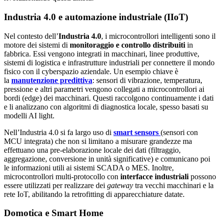
Industria 4.0 e automazione industriale (IIoT)
Nel contesto dell’
Industria 4.0
, i microcontrollori intelligenti sono il
motore dei sistemi di
monitoraggio e controllo distribuiti
in
fabbrica. Essi vengono integrati in macchinari, linee produttive,
sistemi di logistica e infrastrutture industriali per connettere il mondo
fisico con il cyberspazio aziendale. Un esempio chiave è
la
manutenzione predittiva
: sensori di vibrazione, temperatura,
pressione e altri parametri vengono collegati a microcontrollori ai
bordi (edge) dei macchinari. Questi raccolgono continuamente i dati
e li analizzano con algoritmi di diagnostica locale, spesso basati su
modelli AI light.
Nell’Industria 4.0 si fa largo uso di
smart sensors
(sensori con
MCU integrata) che non si limitano a misurare grandezze ma
effettuano una pre-elaborazione locale dei dati (filtraggio,
aggregazione, conversione in unità significative) e comunicano poi
le informazioni utili ai sistemi SCADA o MES. Inoltre,
microcontrollori multi-protocollo con
interfacce industriali
possono
essere utilizzati per realizzare dei
gateway
tra vecchi macchinari e la
rete IoT, abilitando la retrofitting di apparecchiature datate.
Domotica e Smart Home