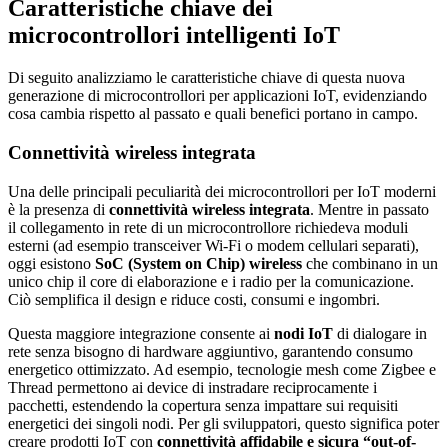
Caratteristiche chiave dei
microcontrollori intelligenti IoT
Di seguito analizziamo le caratteristiche chiave di questa nuova
generazione di microcontrollori per applicazioni IoT, evidenziando
cosa cambia rispetto al passato e quali benefici portano in campo.
Connettività wireless integrata
Una delle principali peculiarità dei microcontrollori per IoT moderni
è la presenza di
connettività wireless integrata
. Mentre in passato
il collegamento in rete di un microcontrollore richiedeva moduli
esterni (ad esempio transceiver Wi-Fi o modem cellulari separati),
oggi esistono
SoC (System on Chip) wireless
che combinano in un
unico chip il core di elaborazione e i radio per la comunicazione.
Ciò semplifica il design e riduce costi, consumi e ingombri.
Questa maggiore integrazione consente ai
nodi IoT
di dialogare in
rete senza bisogno di hardware aggiuntivo, garantendo consumo
energetico ottimizzato. Ad esempio, tecnologie mesh come Zigbee e
Thread permettono ai device di instradare reciprocamente i
pacchetti, estendendo la copertura senza impattare sui requisiti
energetici dei singoli nodi. Per gli sviluppatori, questo significa poter
creare prodotti IoT con
connettività affidabile e sicura “out-of-