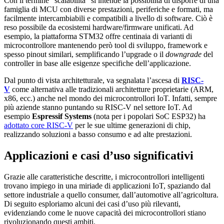
Con il termine “scalabilità” si intende la possibilità di disporre di una
famiglia di MCU con diverse prestazioni, periferiche e formati, ma
facilmente intercambiabili e compatibili a livello di software. Ciò è
reso possibile da ecosistemi hardware/firmware unificati. Ad
esempio, la piattaforma STM32 offre centinaia di varianti di
microcontrollore mantenendo però tool di sviluppo, framework e
spesso pinout similari, semplificando l’upgrade o il
downgrade
del
controller in base alle esigenze specifiche dell’applicazione.
Dal punto di vista architetturale, va segnalata l’ascesa di
RISC-
V
come alternativa alle tradizionali architetture proprietarie (ARM,
x86, ecc.) anche nel mondo dei microcontrollori IoT. Infatti, sempre
più aziende stanno puntando su RISC-V nel settore IoT. Ad
esempio
Espressif Systems
(nota per i popolari SoC ESP32) ha
adottato core RISC-V
per le sue ultime generazioni di chip,
realizzando soluzioni a basso consumo e ad alte prestazioni.
Applicazioni e casi d’uso significativi
Grazie alle caratteristiche descritte, i microcontrollori intelligenti
trovano impiego in una miriade di applicazioni IoT, spaziando dal
settore industriale a quello consumer, dall’automotive all’agricoltura.
Di seguito esploriamo alcuni dei casi d’uso più rilevanti,
evidenziando come le nuove capacità dei microcontrollori stiano
rivoluzionando questi ambiti.