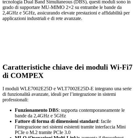
tecnologia Dual Band Simultaneous (DBS), questi moduli sono in
grado di supportare MU-MIMO 2×2 su entrambe le bande da
2,4GHz e 5GHz, assicurando elevate prestazioni e affidabilità per
applicazioni industriali e di rete avanzate.
Caratteristiche chiave dei moduli Wi-Fi7
di COMPEX
I moduli WLE7002E25D e WLT7002E25D-E integrano una serie
di funzionalità avanzate, ideali per l’integrazione in sistemi
professionali:
Funzionamento DBS
: supporta contemporaneamente le
bande da 2,4GHz e 5GHz
Fattore di forma di dimensioni standard
: facile
l’integrazione nei sistemi esistenti tramite interfaccia Mini
PCIe o M.2 tramite PCIe 3.0
MLO (Operazioni Multi-Link):
aumenta il throughput,