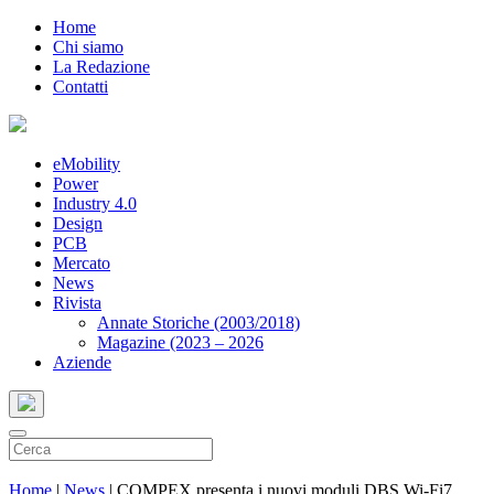
Home
Chi siamo
La Redazione
Contatti
eMobility
Power
Industry 4.0
Design
PCB
Mercato
News
Rivista
Annate Storiche (2003/2018)
Magazine (2023 – 2026
Aziende
Home
|
News
|
COMPEX presenta i nuovi moduli DBS Wi-Fi7