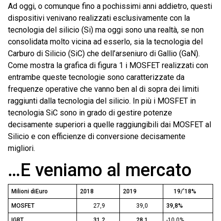
Ad oggi, o comunque fino a pochissimi anni addietro, questi
dispositivi venivano realizzati esclusivamente con la
tecnologia del silicio (Si) ma oggi sono una realtà, se non
consolidata molto vicina ad esserlo, sia la tecnologia del
Carburo di Silicio (SiC) che dell’arseniuro di Gallio (GaN).
Come mostra la grafica di figura 1 i MOSFET realizzati con
entrambe queste tecnologie sono caratterizzate da
frequenze operative che vanno ben al di sopra dei limiti
raggiunti dalla tecnologia del silicio. In più i MOSFET in
tecnologia SiC sono in grado di gestire potenze
decisamente superiori a quelle raggiungibili dai MOSFET al
Silicio e con efficienze di conversione decisamente
migliori.
…E veniamo al mercato
Milioni diEuro
2018
2019
19/’18%
MOSFET
27,9
39,0
39,8%
IGBT
31,2
28,1
-10,0%