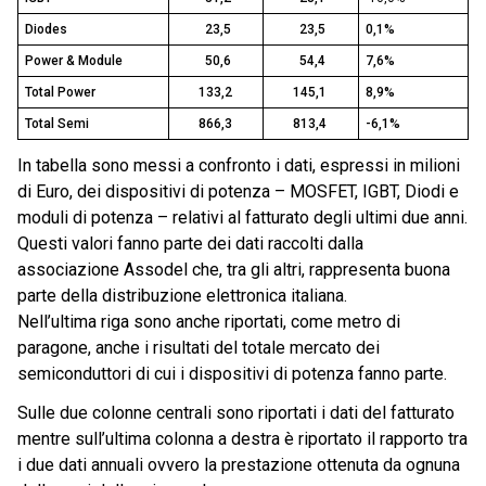
Diodes
23,5
23,5
0,1%
Power & Module
50,6
54,4
7,6%
Total Power
133,2
145,1
8,9%
Total Semi
866,3
813,4
-6,1%
In tabella sono messi a confronto i dati, espressi in milioni
di Euro, dei dispositivi di potenza – MOSFET, IGBT, Diodi e
moduli di potenza – relativi al fatturato degli ultimi due anni.
Questi valori fanno parte dei dati raccolti dalla
associazione Assodel che, tra gli altri, rappresenta buona
parte della distribuzione elettronica italiana.
Nell’ultima riga sono anche riportati, come metro di
paragone, anche i risultati del totale mercato dei
semiconduttori di cui i dispositivi di potenza fanno parte.
Sulle due colonne centrali sono riportati i dati del fatturato
mentre sull’ultima colonna a destra è riportato il rapporto tra
i due dati annuali ovvero la prestazione ottenuta da ognuna