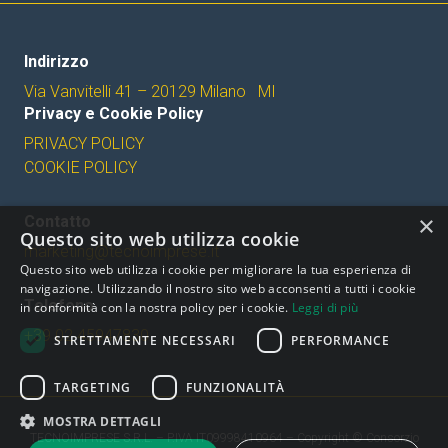
Indirizzo
Via Vanvitelli 41 – 20129 Milano MI
Privacy e Cookie Policy
PRIVACY POLICY
COOKIE POLICY
×
Contatto
Questo sito web utilizza cookie
marketing@tecnoimprese.it
Questo sito web utilizza i cookie per migliorare la tua esperienza di
navigazione. Utilizzando il nostro sito web acconsenti a tutti i cookie
Telefono
in conformità con la nostra policy per i cookie.
Leggi di più
+39 02 45947830
STRETTAMENTE NECESSARI
PERFORMANCE
TARGETING
FUNZIONALITÀ
MOSTRA DETTAGLI
TECNOIMPRESE S.R.L. – P.IVA IT09998410964 – Copyright © Consorzio