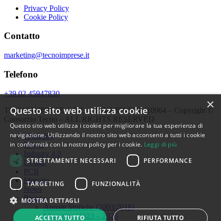
Privacy Policy
Cookie Policy
Contatto
marketing@tecnoimprese.it
Telefono
+39 02 45947830
×
Questo sito web utilizza cookie
TECNOIMPRESE S.R.L. – P.IVA IT09998410964 – Copyright ©
Consorzio Tecno – ALL RIGHTS RESERVED
Questo sito web utilizza i cookie per migliorare la tua esperienza di
navigazione. Utilizzando il nostro sito web acconsenti a tutti i cookie
eMobility
in conformità con la nostra policy per i cookie.
Leggi di più
Power
Industry 4.0
STRETTAMENTE NECESSARI
PERFORMANCE
Design
PCB
Mercato
TARGETING
FUNZIONALITÀ
News
Rivista
MOSTRA DETTAGLI
Annate Storiche (2003/2018)
Magazine (2023 – 2026
ACCETTA TUTTO
RIFIUTA TUTTO