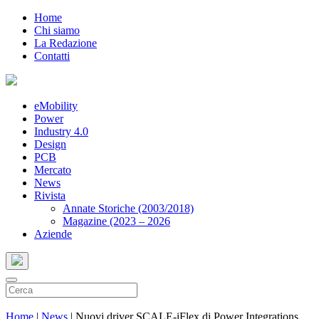
Home
Chi siamo
La Redazione
Contatti
eMobility
Power
Industry 4.0
Design
PCB
Mercato
News
Rivista
Annate Storiche (2003/2018)
Magazine (2023 – 2026
Aziende
Home
|
News
|
Nuovi driver SCALE-iFlex di Power Integrations