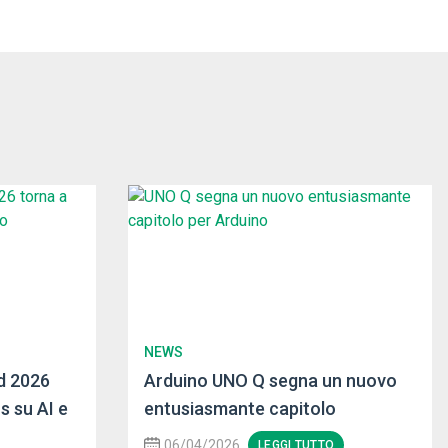
NEWS
d 2026
Arduino UNO Q segna un nuovo
s su AI e
entusiasmante capitolo
06/04/2026
LEGGI TUTTO