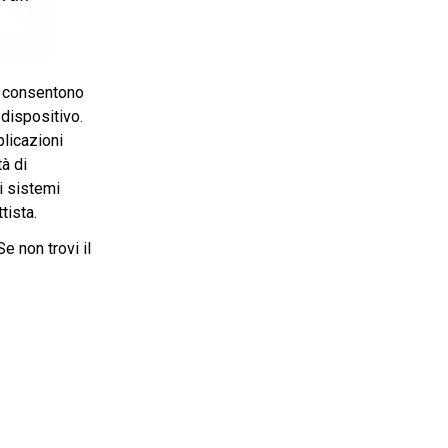
to consentono
 dispositivo.
plicazioni
tà di
i sistemi
tista.
e non trovi il