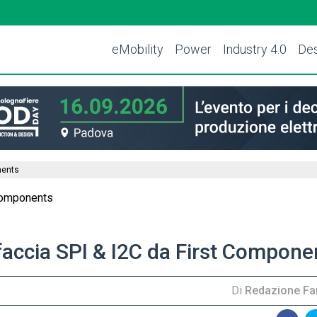
eMobility
Power
Industry 4.0
Des
nents
ccia SPI & I2C da First Compone
Di
Redazione Far