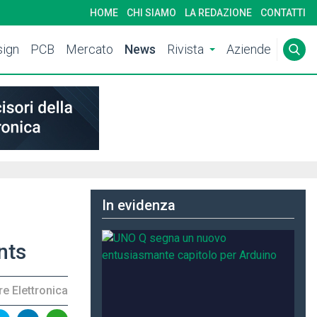
HOME
CHI SIAMO
LA REDAZIONE
CONTATTI
ign
PCB
Mercato
News
Rivista
Aziende
In evidenza
nts
e Elettronica