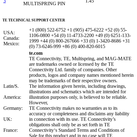
3
1.45
MULTISPRING PIN
TE TECHNICAL SUPPORT CENTER
+1 (800) 522-6752 +1 (905) 475-6222 +52 (0) 55-
USA:
1106-0800 +54 (0) 11-4733-2200 +49 (0) 6251-133-
Canada:
1999 +44 (0) 800-267666 +33 (0) 1-3420-8686 +31
Mexico:
(0) 73-6246-999 +86 (0) 400-820-6015
te.com
TE Connectivity, TE, Multispring, and MAG-MATE
are trademarks owned or licensed by the TE
Connectivity Ltd. family of companies. Other
products, logos and company names mentioned herein
may be trademarks of their respective owners.
Latin/S.
The information given herein, including drawings,
illustrations and schematics which are intended for
America:
illustration purposes only, is believed to be reliable.
However,
Germany:
TE Connectivity makes no warranties as to its
accuracy or completeness and disclaims any liability
UK:
in connection with its use. TE Connectivity’s
obligations shall only be as set forth in TE
France:
Connectivity‘s Standard Terms and Conditions of
Sale for this product and in no case will TE