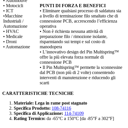
• Automotive
• Motocicli
PUNTI DI FORZA E BENEFICI
• ICT
• Eliminare qualsiasi processo di saldatura sia
•Macchine
a livello di terminazione filo smaltato che di
Industriali /
connessione PCB, accrescendo l’efficienza
Automazione
operativa
• HVAC
• Non è richiesta nessuna attività di
• Medicale
preparazione filo / rimozione isolante,
• Droni
risparmiando sui tempi e sul costo di
• Automazione
manodopera
• L’innovativo design del Pin Multispring™
offre la più elevata forza normale di
connessione PCB
• Il Pin Multispring™ permette la sconnessine
dal PCB (non più di 2 volte) consentendo
interventi di manutenzione e riducendo gli
scarti
CARATTERISTICHE TECNICHE
Materiale: Lega in rame post stagnato
Specifica Prodotto:
108-74116
Specifica di Applicazione:
114-74109
Rating Termico:
da -65°C a 150°C [da -85°F a 302°F]