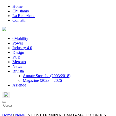
Home
Chi siamo
La Redazione
Contatti
eMobility
Power
Industry 4.0
Design
PCB
Mercato
News
Rivista
Annate Storiche (2003/2018)
Magazine (2023 – 2026
Aziende
Home
|
News
|
NUOVI TERMINALI MAG-MATE CON PIN