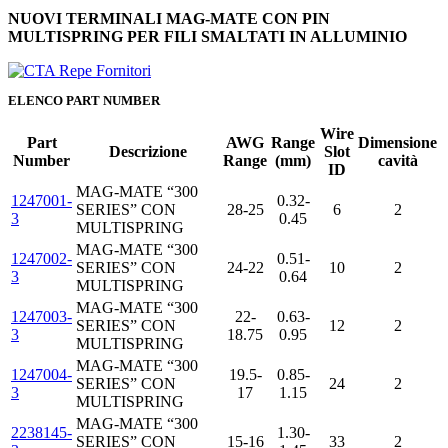
NUOVI TERMINALI MAG-MATE CON PIN
MULTISPRING PER FILI SMALTATI IN ALLUMINIO
ELENCO PART NUMBER
Wire
Part
AWG
Range
Dimensione
Descrizione
Slot
Number
Range
(mm)
cavità
ID
MAG-MATE “300
1247001-
0.32-
SERIES” CON
28-25
6
2
3
0.45
MULTISPRING
MAG-MATE “300
1247002-
0.51-
SERIES” CON
24-22
10
2
3
0.64
MULTISPRING
MAG-MATE “300
1247003-
22-
0.63-
SERIES” CON
12
2
3
18.75
0.95
MULTISPRING
MAG-MATE “300
1247004-
19.5-
0.85-
SERIES” CON
24
2
3
17
1.15
MULTISPRING
MAG-MATE “300
2238145-
1.30-
SERIES” CON
15-16
33
2