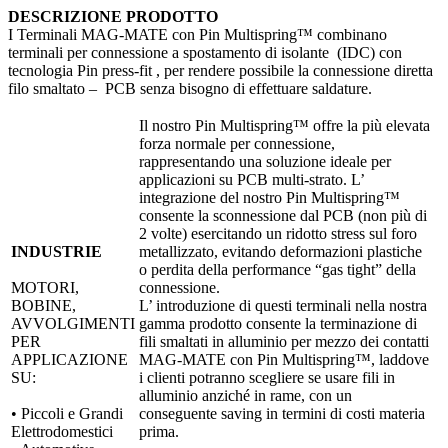
DESCRIZIONE PRODOTTO
I Terminali MAG-MATE con Pin Multispring™ combinano
terminali per connessione a spostamento di isolante (IDC) con
tecnologia Pin press-fit , per rendere possibile la connessione diretta
filo smaltato – PCB senza bisogno di effettuare saldature.
Il nostro Pin Multispring™ offre la più elevata
forza normale per connessione,
rappresentando una soluzione ideale per
applicazioni su PCB multi-strato. L’
integrazione del nostro Pin Multispring™
consente la sconnessione dal PCB (non più di
2 volte) esercitando un ridotto stress sul foro
INDUSTRIE
metallizzato, evitando deformazioni plastiche
o perdita della performance “gas tight” della
MOTORI,
connessione.
BOBINE,
L’ introduzione di questi terminali nella nostra
AVVOLGIMENTI
gamma prodotto consente la terminazione di
PER
fili smaltati in alluminio per mezzo dei contatti
APPLICAZIONE
MAG-MATE con Pin Multispring™, laddove
SU:
i clienti potranno scegliere se usare fili in
alluminio anziché in rame, con un
• Piccoli e Grandi
conseguente saving in termini di costi materia
Elettrodomestici
prima.