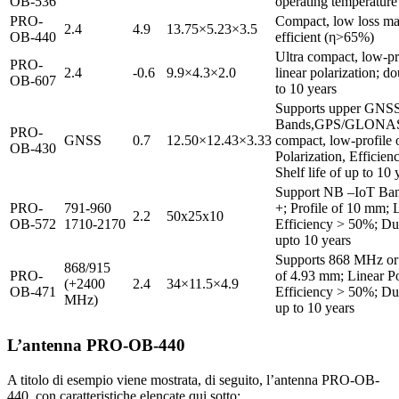
OB-536
operating temperature
PRO-
Compact, low loss mat
2.4
4.9
13.75×5.23×3.5
OB-440
efficient (η>65%)
Ultra compact, low-pr
PRO-
2.4
-0.6
9.9×4.3×2.0
linear polarization; do
OB-607
to 10 years
Supports upper GNS
Bands,GPS/GLONASS
PRO-
GNSS
0.7
12.50×12.43×3.33
compact, low-profile
OB-430
Polarization, Efficie
Shelf life of up to 10 
Support NB –IoT Ban
PRO-
791-960
+; Profile of 10 mm; L
2.2
50x25x10
OB-572
1710-2170
Efficiency > 50%; Dur
upto 10 years
Supports 868 MHz or
868/915
PRO-
of 4.93 mm; Linear Po
(+2400
2.4
34×11.5×4.9
OB-471
Efficiency > 50%; Dur
MHz)
up to 10 years
L’antenna PRO-OB-440
A titolo di esempio viene mostrata, di seguito, l’antenna PRO-OB-
440, con caratteristiche elencate qui sotto: