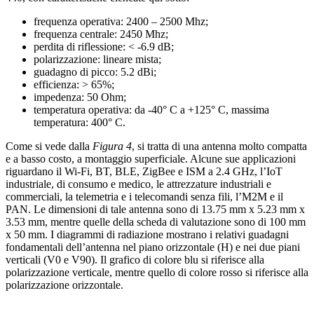
frequenza operativa: 2400 – 2500 Mhz;
frequenza centrale: 2450 Mhz;
perdita di riflessione: ˂ -6.9 dB;
polarizzazione: lineare mista;
guadagno di picco: 5.2 dBi;
efficienza: > 65%;
impedenza: 50 Ohm;
temperatura operativa: da -40° C a +125° C, massima
temperatura: 400° C.
Come si vede dalla
Figura 4
, si tratta di una antenna molto compatta
e a basso costo, a montaggio superficiale. Alcune sue applicazioni
riguardano il Wi-Fi, BT, BLE, ZigBee e ISM a 2.4 GHz, l’IoT
industriale, di consumo e medico, le attrezzature industriali e
commerciali, la telemetria e i telecomandi senza fili, l’M2M e il
PAN. Le dimensioni di tale antenna sono di 13.75 mm x 5.23 mm x
3.53 mm, mentre quelle della scheda di valutazione sono di 100 mm
x 50 mm. I diagrammi di radiazione mostrano i relativi guadagni
fondamentali dell’antenna nel piano orizzontale (H) e nei due piani
verticali (V0 e V90). Il grafico di colore blu si riferisce alla
polarizzazione verticale, mentre quello di colore rosso si riferisce alla
polarizzazione orizzontale.