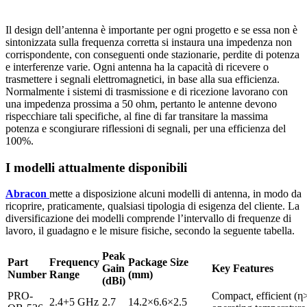
Il design dell’antenna è importante per ogni progetto e se essa non è
sintonizzata sulla frequenza corretta si instaura una impedenza non
corrispondente, con conseguenti onde stazionarie, perdite di potenza
e interferenze varie. Ogni antenna ha la capacità di ricevere o
trasmettere i segnali elettromagnetici, in base alla sua efficienza.
Normalmente i sistemi di trasmissione e di ricezione lavorano con
una impedenza prossima a 50 ohm, pertanto le antenne devono
rispecchiare tali specifiche, al fine di far transitare la massima
potenza e scongiurare riflessioni di segnali, per una efficienza del
100%.
I modelli attualmente disponibili
Abracon
mette a disposizione alcuni modelli di antenna, in modo da
ricoprire, praticamente, qualsiasi tipologia di esigenza del cliente. La
diversificazione dei modelli comprende l’intervallo di frequenze di
lavoro, il guadagno e le misure fisiche, secondo la seguente tabella.
Peak
Part
Frequency
Package
Size
Gain
Key Features
Number
Range
(mm)
(dBi)
PRO-
Compact, efficient (
2.4+5 GHz
2.7
14.2×6.6×2.5