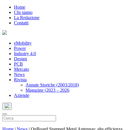
Home
Chi siamo
La Redazione
Contatti
eMobility
Power
Industry 4.0
Design
PCB
Mercato
News
Rivista
Annate Storiche (2003/2018)
Magazine (2023 – 2026
Aziende
Home
|
News
|
OnBoard Stamped Metal Antennas: alta efficienza