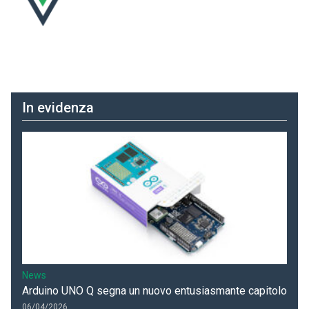
In evidenza
News
Arduino UNO Q segna un nuovo entusiasmante capitolo
06/04/2026