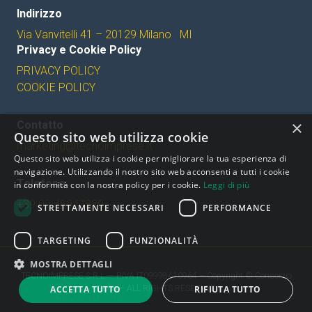
Indirizzo
Via Vanvitelli 41 – 20129 Milano MI
Privacy e Cookie Policy
PRIVACY POLICY
COOKIE POLICY
×
Contatto
Questo sito web utilizza cookie
marketing@tecnoimprese.it
Questo sito web utilizza i cookie per migliorare la tua esperienza di
navigazione. Utilizzando il nostro sito web acconsenti a tutti i cookie
Telefono
in conformità con la nostra policy per i cookie.
Leggi di più
+39 02 45947830
STRETTAMENTE NECESSARI
PERFORMANCE
TARGETING
FUNZIONALITÀ
MOSTRA DETTAGLI
TECNOIMPRESE S.R.L. – P.IVA IT09998410964 – Copyright © Consorzio
Tecno – ALL RIGHTS RESERVED
ACCETTA TUTTO
RIFIUTA TUTTO