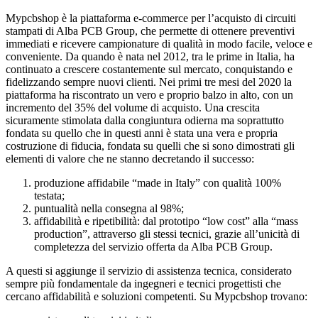
Mypcbshop è la piattaforma e-commerce per l’acquisto di circuiti
stampati di Alba PCB Group, che permette di ottenere preventivi
immediati e ricevere campionature di qualità in modo facile, veloce e
conveniente. Da quando è nata nel 2012, tra le prime in Italia, ha
continuato a crescere costantemente sul mercato, conquistando e
fidelizzando sempre nuovi clienti. Nei primi tre mesi del 2020 la
piattaforma ha riscontrato un vero e proprio balzo in alto, con un
incremento del 35% del volume di acquisto. Una crescita
sicuramente stimolata dalla congiuntura odierna ma soprattutto
fondata su quello che in questi anni è stata una vera e propria
costruzione di fiducia, fondata su quelli che si sono dimostrati gli
elementi di valore che ne stanno decretando il successo:
produzione affidabile “made in Italy” con qualità 100%
testata;
puntualità nella consegna al 98%;
affidabilità e ripetibilità: dal prototipo “low cost” alla “mass
production”, attraverso gli stessi tecnici, grazie all’unicità di
completezza del servizio offerta da Alba PCB Group.
A questi si aggiunge il servizio di assistenza tecnica, considerato
sempre più fondamentale da ingegneri e tecnici progettisti che
cercano affidabilità e soluzioni competenti. Su Mypcbshop trovano: