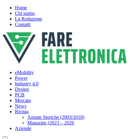
Home
Chi siamo
La Redazione
Contatti
eMobility
Power
Industry 4.0
Design
PCB
Mercato
News
Rivista
Annate Storiche (2003/2018)
Magazine (2023 – 2026
Aziende