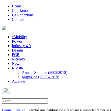
Home
Chi siamo
La Redazione
Contatti
eMobility
Power
Industry 4.0
Design
PCB
Mercato
News
Rivista
Annate Storiche (2003/2018)
Magazine (2023 – 2026
Aziende
Home
|
Design
|
Perché una calibrazione regolare è importante per le 