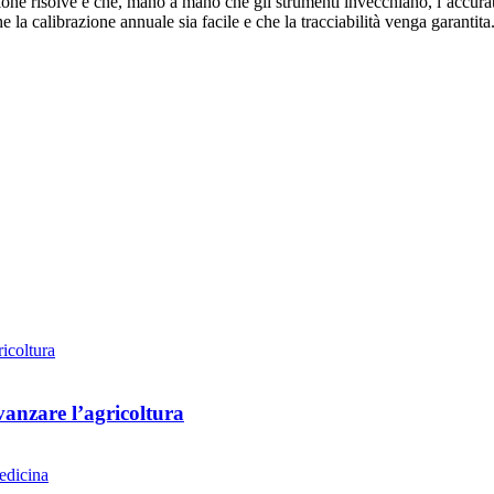
one risolve è che, mano a mano che gli strumenti invecchiano, l’accurate
la calibrazione annuale sia facile e che la tracciabilità venga garantita
vanzare l’agricoltura