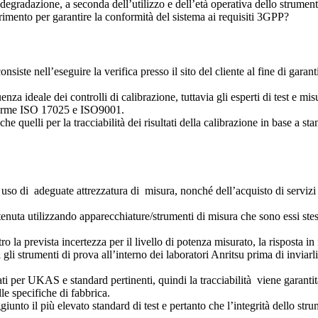
i degradazione, a seconda dell’utilizzo e dell’età operativa dello strument
rimento per garantire la conformità del sistema ai requisiti 3GPP?
siste nell’eseguire la verifica presso il sito del cliente al fine di garanti
enza ideale dei controlli di calibrazione, tuttavia gli esperti di test e mi
e norme ISO 17025 e ISO9001.
che quelli per la tracciabilità dei risultati della calibrazione in base a s
 uso di adeguate attrezzatura di misura, nonché dell’acquisto di servizi di 
ottenuta utilizzando apparecchiature/strumenti di misura che sono essi ste
o la prevista incertezza per il livello di potenza misurato, la risposta in
i gli strumenti di prova all’interno dei laboratori Anritsu prima di inviar
ti per UKAS e standard pertinenti, quindi la tracciabilità viene garantita,
le specifiche di fabbrica.
unto il più elevato standard di test e pertanto che l’integrità dello str