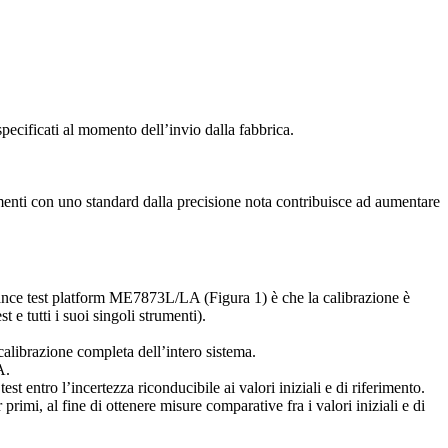
 specificati al momento dell’invio dalla fabbrica.
rumenti con uno standard dalla precisione nota contribuisce ad aumentare
rmance test platform ME7873L/LA (Figura 1) è che la calibrazione è
e tutti i suoi singoli strumenti).
 calibrazione completa dell’intero sistema.
A.
st entro l’incertezza riconducibile ai valori iniziali e di riferimento.
rimi, al fine di ottenere misure comparative fra i valori iniziali e di