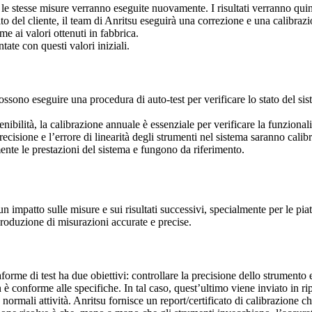
 le stesse misure verranno eseguite nuovamente. I risultati verranno quind
to del cliente, il team di Anritsu eseguirà una correzione e una calibraz
me ai valori ottenuti in fabbrica.
ate con questi valori iniziali.
ono eseguire una procedura di auto-test per verificare lo stato del sis
nibilità, la calibrazione annuale è essenziale per verificare la funziona
precisione e l’errore di linearità degli strumenti nel sistema saranno cali
ente le prestazioni del sistema e fungono da riferimento.
 impatto sulle misure e sui risultati successivi, specialmente per le pia
produzione di misurazioni accurate e precise.
orme di test ha due obiettivi: controllare la precisione dello strumento e
 è conforme alle specifiche. In tal caso, quest’ultimo viene inviato in rip
ormali attività. Anritsu fornisce un report/certificato di calibrazione che