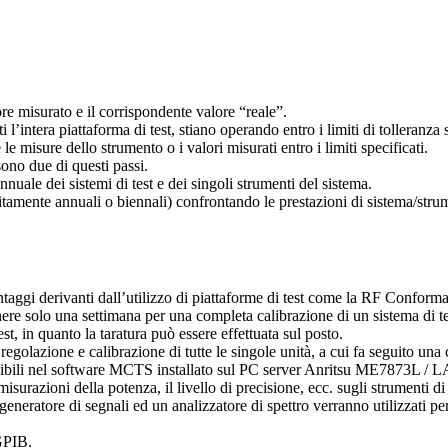
re misurato e il corrispondente valore “reale”.
ti l’intera piattaforma di test, stiano operando entro i limiti di tolleranza
e misure dello strumento o i valori misurati entro i limiti specificati.
sono due di questi passi.
nnuale dei sistemi di test e dei singoli strumenti del sistema.
solitamente annuali o biennali) confrontando le prestazioni di sistema/st
vantaggi derivanti dall’utilizzo di piattaforme di test come la RF Confo
re solo una settimana per una completa calibrazione di un sistema di test 
st, in quanto la taratura può essere effettuata sul posto.
egolazione e calibrazione di tutte le singole unità, a cui fa seguito una
onibili nel software MCTS installato sul PC server Anritsu ME7873L / L
urazioni della potenza, il livello di precisione, ecc. sugli strumenti di te
neratore di segnali ed un analizzatore di spettro verranno utilizzati per p
 GPIB.