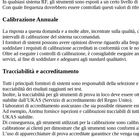
In qualsiasi sistema RF, gli strumenti sono esposti a un certo livello d
Con quale frequenza dovrebbero essere controllati questi valori di rife
Calibrazione Annuale
La risposta a questa domanda e a molte altre, incentrate sulla qualità, con
intervalli di calibrazione del sistema raccomandati.
I fornitori di sistemi possono avere opinioni diverse riguardo alla frequ
soddisfare i requisiti di calibrazione accreditati in conformità con l
Oltre ad eseguire i controlli di calibrazione, è consigliabile eseguire an
servizi, al fine di soddisfare e adeguarsi agli standard qualitativi.
Tracciabilità e accreditamento
Tutti i principali fornitori di sistemi sono responsabili della selezione e
tracciabilità dei risultati raggiunti nei test.
Inoltre, la tracciabilità per gli strumenti di prova in loco deve essere 
stabilite dall’UKAS (Servizio di accreditamento del Regno Unito).
I laboratori di accreditamento assicurano che sia possibile rimanere entr
Ad esempio, Anritsu fornisce ispezioni e calibrazioni tracciabili di tutt
UKAS stabilite.
Di conseguenza, gli strumenti utilizzati per la calibrazione sono calibra
calibratione ai clienti per dimostrare che gli strumenti sono conformi al
L’uso di apparecchiature di prova accreditate garantisce che venga raggi