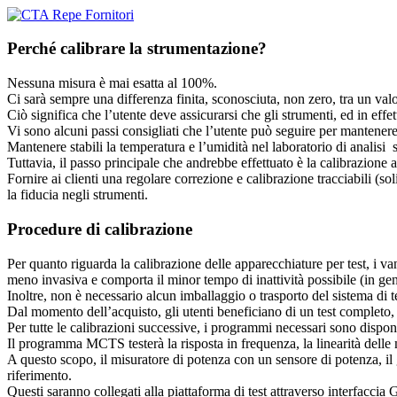
Perché calibrare la strumentazione?
Nessuna misura è mai esatta al 100%.
Ci sarà sempre una differenza finita, sconosciuta, non zero, tra un valo
Ciò significa che l’utente deve assicurarsi che gli strumenti, ed in effet
Vi sono alcuni passi consigliati che l’utente può seguire per mantenere l
Mantenere stabili la temperatura e l’umidità nel laboratorio di analisi 
Tuttavia, il passo principale che andrebbe effettuato è la calibrazione a
Fornire ai clienti una regolare correzione e calibrazione tracciabili (
la fiducia negli strumenti.
Procedure di calibrazione
Per quanto riguarda la calibrazione delle apparecchiature per test, i 
meno invasiva e comporta il minor tempo di inattività possibile (in gene
Inoltre, non è necessario alcun imballaggio o trasporto del sistema di te
Dal momento dell’acquisto, gli utenti beneficiano di un test completo, r
Per tutte le calibrazioni successive, i programmi necessari sono disp
Il programma MCTS testerà la risposta in frequenza, la linearità delle mis
A questo scopo, il misuratore di potenza con un sensore di potenza, il ge
riferimento.
Questi saranno collegati alla piattaforma di test attraverso interfaccia