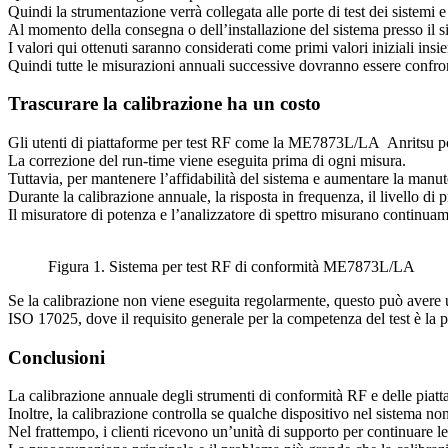
Quindi la strumentazione verrà collegata alle porte di test dei sistemi e
Al momento della consegna o dell’installazione del sistema presso il si
I valori qui ottenuti saranno considerati come primi valori iniziali insie
Quindi tutte le misurazioni annuali successive dovranno essere confront
Trascurare la calibrazione ha un costo
Gli utenti di piattaforme per test RF come la ME7873L/LA Anritsu poss
La correzione del run-time viene eseguita prima di ogni misura.
Tuttavia, per mantenere l’affidabilità del sistema e aumentare la manute
Durante la calibrazione annuale, la risposta in frequenza, il livello di 
Il misuratore di potenza e l’analizzatore di spettro misurano continuam
Figura 1. Sistema per test RF di conformità ME7873L/LA
Se la calibrazione non viene eseguita regolarmente, questo può avere un
ISO 17025, dove il requisito generale per la competenza del test è la 
Conclusioni
La calibrazione annuale degli strumenti di conformità RF e delle piattaf
Inoltre, la calibrazione controlla se qualche dispositivo nel sistema non
Nel frattempo, i clienti ricevono un’unità di supporto per continuare le n