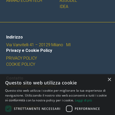
AWARD ECOHITECH
ASSODEL
IDEA
Indirizzo
Via Vanvitelli 41 – 20129 Milano MI
Privacy e Cookie Policy
PRIVACY POLICY
COOKIE POLICY
×
Contatto
Questo sito web utilizza cookie
marketing@tecnoimprese.it
Questo sito web utilizza i cookie per migliorare la tua esperienza di
navigazione. Utilizzando il nostro sito web acconsenti a tutti i cookie
Telefono
in conformità con la nostra policy per i cookie.
Leggi di più
+39 02 45947830
STRETTAMENTE NECESSARI
PERFORMANCE