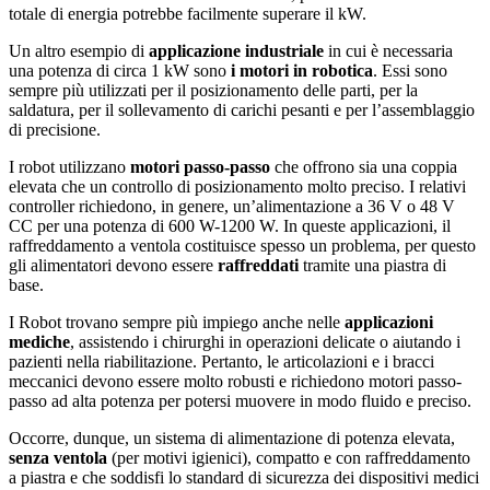
totale di energia potrebbe facilmente superare il kW.
Un altro esempio di
applicazione industriale
in cui è necessaria
una potenza di circa 1 kW sono
i motori in robotica
. Essi sono
sempre più utilizzati per il posizionamento delle parti, per la
saldatura, per il sollevamento di carichi pesanti e per l’assemblaggio
di precisione.
I robot utilizzano
motori passo-passo
che offrono sia una coppia
elevata che un controllo di posizionamento molto preciso. I relativi
controller richiedono, in genere, un’alimentazione a 36 V o 48 V
CC per una potenza di 600 W-1200 W. In queste applicazioni, il
raffreddamento a ventola costituisce spesso un problema, per questo
gli alimentatori devono essere
raffreddati
tramite una piastra di
base.
I Robot trovano sempre più impiego anche nelle
applicazioni
mediche
, assistendo i chirurghi in operazioni delicate o aiutando i
pazienti nella riabilitazione. Pertanto, le articolazioni e i bracci
meccanici devono essere molto robusti e richiedono motori passo-
passo ad alta potenza per potersi muovere in modo fluido e preciso.
Occorre, dunque, un sistema di alimentazione di potenza elevata,
senza ventola
(per motivi igienici), compatto e con raffreddamento
a piastra e che soddisfi lo standard di sicurezza dei dispositivi medici