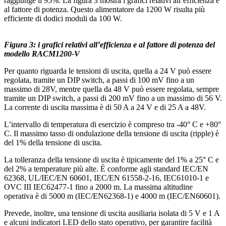
raggiunge il 95%. La figura 3 mostra i grafici relativi all’efficienza e
al fattore di potenza. Questo alimentatore da 1200 W risulta più
efficiente di dodici moduli da 100 W.
Figura 3: i grafici relativi all’efficienza e al fattore di potenza del
modello RACM1200-V
Per quanto riguarda le tensioni di uscita, quella a 24 V può essere
regolata, tramite un DIP switch, a passi di 100 mV fino a un
massimo di 28V, mentre quella da 48 V può essere regolata, sempre
tramite un DIP switch, a passi di 200 mV fino a un massimo di 56 V.
La corrente di uscita massima è di 50 A a 24 V e di 25 A a 48V.
L’intervallo di temperatura di esercizio è compreso tra -40° C e +80°
C. Il massimo tasso di ondulazione della tensione di uscita (ripple) è
del 1% della tensione di uscita.
La tolleranza della tensione di uscita è tipicamente del 1% a 25° C e
del 2% a temperature più alte. È conforme agli standard IEC/EN
62368, UL/IEC/EN 60601, IEC/EN 61558-2-16, IEC61010-1 e
OVC III IEC62477-1 fino a 2000 m. La massima altitudine
operativa è di 5000 m (IEC/EN62368-1) e 4000 m (IEC/EN60601).
Prevede, inoltre, una tensione di uscita ausiliaria isolata di 5 V e 1 A
e alcuni indicatori LED dello stato operativo, per garantire facilità