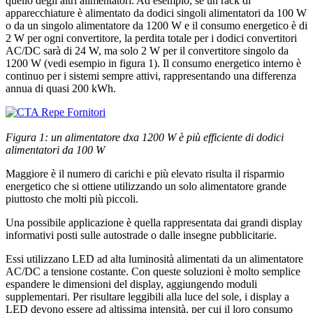
quello degli altri alimentatori. Ad esempio, se un rack di
apparecchiature è alimentato da dodici singoli alimentatori da 100 W
o da un singolo alimentatore da 1200 W e il consumo energetico è di
2 W per ogni convertitore, la perdita totale per i dodici convertitori
AC/DC sarà di 24 W, ma solo 2 W per il convertitore singolo da
1200 W (vedi esempio in figura 1). Il consumo energetico interno è
continuo per i sistemi sempre attivi, rappresentando una differenza
annua di quasi 200 kWh.
Figura 1: un alimentatore dxa 1200 W è più efficiente di dodici
alimentatori da 100 W
Maggiore è il numero di carichi e più elevato risulta il risparmio
energetico che si ottiene utilizzando un solo alimentatore grande
piuttosto che molti più piccoli.
Una possibile applicazione è quella rappresentata dai grandi display
informativi posti sulle autostrade o dalle insegne pubblicitarie.
Essi utilizzano LED ad alta luminosità alimentati da un alimentatore
AC/DC a tensione costante. Con queste soluzioni è molto semplice
espandere le dimensioni del display, aggiungendo moduli
supplementari. Per risultare leggibili alla luce del sole, i display a
LED devono essere ad altissima intensità, per cui il loro consumo