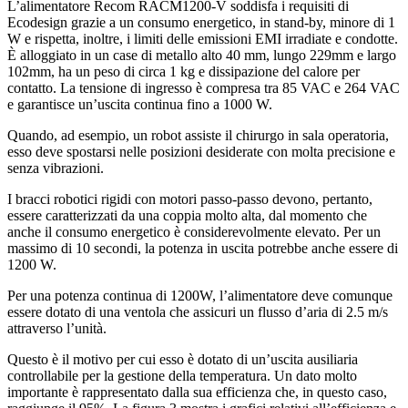
L’alimentatore Recom RACM1200-V soddisfa i requisiti di
Ecodesign grazie a un consumo energetico, in stand-by, minore di 1
W e rispetta, inoltre, i limiti delle emissioni EMI irradiate e condotte.
È alloggiato in un case di metallo alto 40 mm, lungo 229mm e largo
102mm, ha un peso di circa 1 kg e dissipazione del calore per
contatto. La tensione di ingresso è compresa tra 85 VAC e 264 VAC
e garantisce un’uscita continua fino a 1000 W.
Quando, ad esempio, un robot assiste il chirurgo in sala operatoria,
esso deve spostarsi nelle posizioni desiderate con molta precisione e
senza vibrazioni.
I bracci robotici rigidi con motori passo-passo devono, pertanto,
essere caratterizzati da una coppia molto alta, dal momento che
anche il consumo energetico è considerevolmente elevato. Per un
massimo di 10 secondi, la potenza in uscita potrebbe anche essere di
1200 W.
Per una potenza continua di 1200W, l’alimentatore deve comunque
essere dotato di una ventola che assicuri un flusso d’aria di 2.5 m/s
attraverso l’unità.
Questo è il motivo per cui esso è dotato di un’uscita ausiliaria
controllabile per la gestione della temperatura. Un dato molto
importante è rappresentato dalla sua efficienza che, in questo caso,