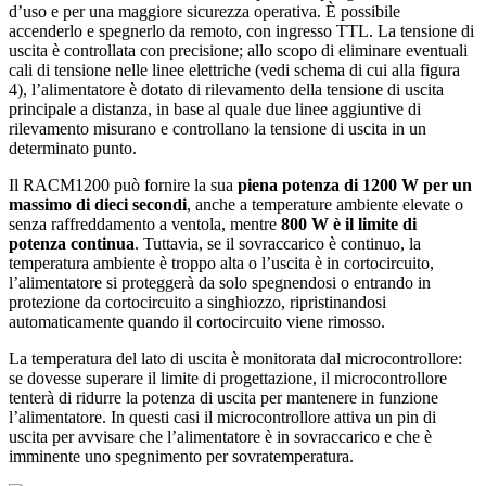
d’uso e per una maggiore sicurezza operativa. È possibile
accenderlo e spegnerlo da remoto, con ingresso TTL. La tensione di
uscita è controllata con precisione; allo scopo di eliminare eventuali
cali di tensione nelle linee elettriche (vedi schema di cui alla figura
4), l’alimentatore è dotato di rilevamento della tensione di uscita
principale a distanza, in base al quale due linee aggiuntive di
rilevamento misurano e controllano la tensione di uscita in un
determinato punto.
Il RACM1200 può fornire la sua
piena potenza di 1200 W
per un
massimo di dieci secondi
, anche a temperature ambiente elevate o
senza raffreddamento a ventola, mentre
800 W è il limite di
potenza continua
. Tuttavia, se il sovraccarico è continuo, la
temperatura ambiente è troppo alta o l’uscita è in cortocircuito,
l’alimentatore si proteggerà da solo spegnendosi o entrando in
protezione da cortocircuito a singhiozzo, ripristinandosi
automaticamente quando il cortocircuito viene rimosso.
La temperatura del lato di uscita è monitorata dal microcontrollore:
se dovesse superare il limite di progettazione, il microcontrollore
tenterà di ridurre la potenza di uscita per mantenere in funzione
l’alimentatore. In questi casi il microcontrollore attiva un pin di
uscita per avvisare che l’alimentatore è in sovraccarico e che è
imminente uno spegnimento per sovratemperatura.