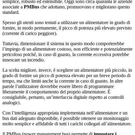
semplice, robusto ed estensibile. Oggi sono circa quaranta le aziende
associate a
PMBus
che adottano, promuovono e migliorano questo
standard.
Spesso gli utenti sono tentati a utilizzare un alimentatore in grado di
fornire, in modo permanente, il picco di potenza più elevato previsto
(corrente di carico peggiore).
Tuttavia, dimensionare il sistema in questo modo comporterebbe
l’impiego di un alimentatore costoso, non efficiente e potenzialmente
pericoloso poiché, in caso di guasto, la corrente eccessiva potrebbe
innescare un incendio.
La scelta migliore, invece, è scegliere un alimentatore più piccolo, in
grado di fornire un picco di potenza elevato per un breve periodo di
tempo, ma che limiti anche la corrente in caso di guasto. In altre
parole l’utilizzatore dovrebbe essere libero di programmare
liberamente il comportamento del proprio alimentatore. È
consigliabile, pertanto, un’interfaccia digitale rispetto ai controlli
analogici.
Con l’intelligenza appropriata implementata nell’alimentatore e un
bus dati adeguato disponibile, è possibile ottenere un monitoraggio
molto semplice e affidabile di tutti i carichi collegati all’alimentatore.
Il PMBus (power management bus) permette di
impostare i