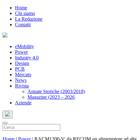
Home
Chi siamo
La Redazione
Contatti
eMobility
Power
Industry 4.0
Design
PCB
Mercato
News
Rivista
Annate Storiche (2003/2018)
Magazine (2023 – 2026
Aziende
Home
|
Power
|
RACM1200-V: da RECOM un alimentatore ad alta