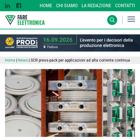
HOME
CHI SIAMO
LA REDAZIONE
CONTATTI
Home
|
News
|
SCR press-pack per applicazioni ad alta corrente continua