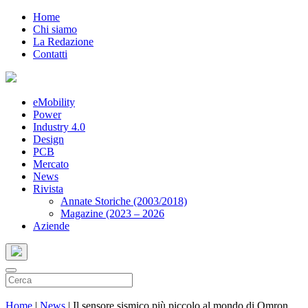
Home
Chi siamo
La Redazione
Contatti
eMobility
Power
Industry 4.0
Design
PCB
Mercato
News
Rivista
Annate Storiche (2003/2018)
Magazine (2023 – 2026
Aziende
Home
|
News
|
Il sensore sismico più piccolo al mondo di Omron