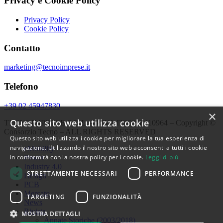
Privacy e Cookie Policy
Privacy Policy
Cookie Policy
Contatto
marketing@tecnoimprese.it
Telefono
+39 02 45947830
×
Questo sito web utilizza cookie
TECNOIMPRESE S.R.L. – P.IVA IT09998410964 – Copyright ©
Consorzio Tecno – ALL RIGHTS RESERVED
Questo sito web utilizza i cookie per migliorare la tua esperienza di
navigazione. Utilizzando il nostro sito web acconsenti a tutti i cookie
eMobility
in conformità con la nostra policy per i cookie.
Leggi di più
Power
Industry 4.0
STRETTAMENTE NECESSARI
PERFORMANCE
Design
PCB
Mercato
TARGETING
FUNZIONALITÀ
News
Rivista
MOSTRA DETTAGLI
Annate Storiche (2003/2018)