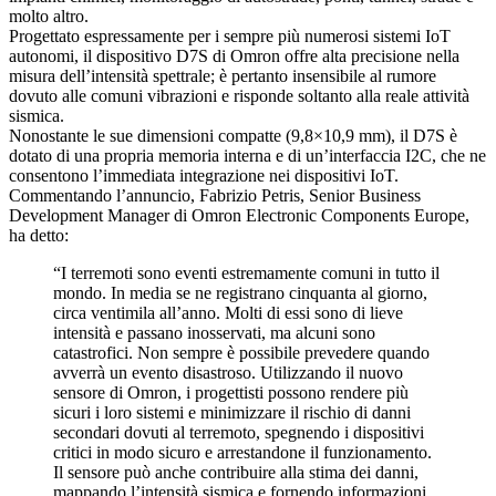
molto altro.
Progettato espressamente per i sempre più numerosi sistemi IoT
autonomi, il dispositivo D7S di Omron offre alta precisione nella
misura dell’intensità spettrale; è pertanto insensibile al rumore
dovuto alle comuni vibrazioni e risponde soltanto alla reale attività
sismica.
Nonostante le sue dimensioni compatte (9,8×10,9 mm), il D7S è
dotato di una propria memoria interna e di un’interfaccia I2C, che ne
consentono l’immediata integrazione nei dispositivi IoT.
Commentando l’annuncio, Fabrizio Petris, Senior Business
Development Manager di Omron Electronic Components Europe,
ha detto:
“I terremoti sono eventi estremamente comuni in tutto il
mondo. In media se ne registrano cinquanta al giorno,
circa ventimila all’anno. Molti di essi sono di lieve
intensità e passano inosservati, ma alcuni sono
catastrofici. Non sempre è possibile prevedere quando
avverrà un evento disastroso. Utilizzando il nuovo
sensore di Omron, i progettisti possono rendere più
sicuri i loro sistemi e minimizzare il rischio di danni
secondari dovuti al terremoto, spegnendo i dispositivi
critici in modo sicuro e arrestandone il funzionamento.
Il sensore può anche contribuire alla stima dei danni,
mappando l’intensità sismica e fornendo informazioni