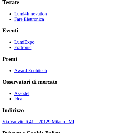
Testate
Lumi4Innovation
Fare Elettronica
Eventi
LumiExpo
Fortronic
Premi
Award Ecohitech
Osservatori di mercato
Assodel
Idea
Indirizzo
Via Vanvitelli 41 – 20129 Milano MI