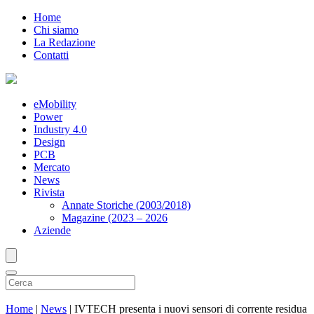
Home
Chi siamo
La Redazione
Contatti
eMobility
Power
Industry 4.0
Design
PCB
Mercato
News
Rivista
Annate Storiche (2003/2018)
Magazine (2023 – 2026
Aziende
Home
|
News
|
IVTECH presenta i nuovi sensori di corrente residua