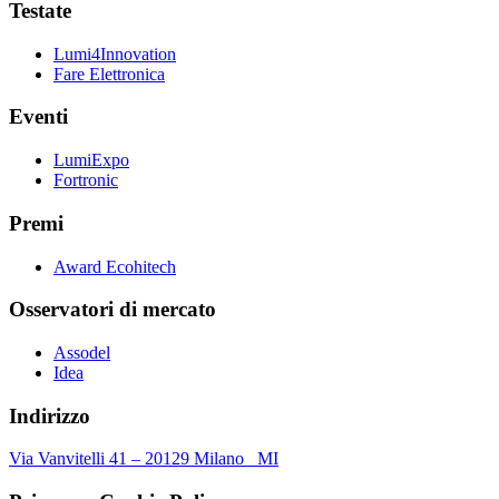
Testate
Lumi4Innovation
Fare Elettronica
Eventi
LumiExpo
Fortronic
Premi
Award Ecohitech
Osservatori di mercato
Assodel
Idea
Indirizzo
Via Vanvitelli 41 – 20129 Milano MI