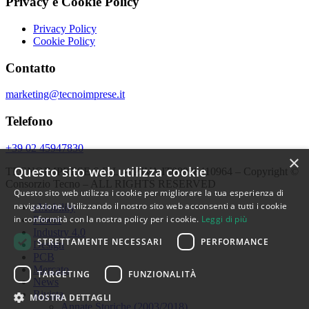
Privacy e Cookie Policy
Privacy Policy
Cookie Policy
Contatto
marketing@tecnoimprese.it
Telefono
+39 02 45947830
×
Questo sito web utilizza cookie
TECNOIMPRESE S.R.L. – P.IVA IT09998410964 – Copyright ©
Consorzio Tecno – ALL RIGHTS RESERVED
Questo sito web utilizza i cookie per migliorare la tua esperienza di
navigazione. Utilizzando il nostro sito web acconsenti a tutti i cookie
eMobility
in conformità con la nostra policy per i cookie.
Leggi di più
Power
Industry 4.0
STRETTAMENTE NECESSARI
PERFORMANCE
Design
PCB
Mercato
TARGETING
FUNZIONALITÀ
News
Rivista
MOSTRA DETTAGLI
Annate Storiche (2003/2018)