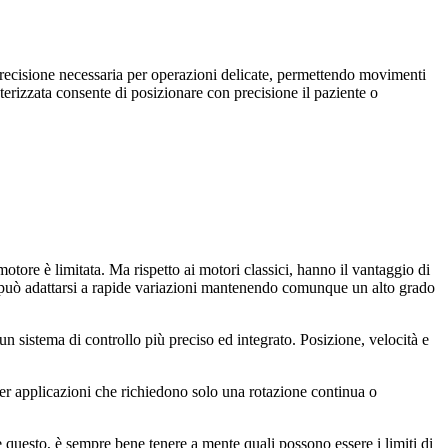
precisione necessaria per operazioni delicate, permettendo movimenti
terizzata consente di posizionare con precisione il paziente o
tore è limitata. Ma rispetto ai motori classici, hanno il vantaggio di
a, può adattarsi a rapide variazioni mantenendo comunque un alto grado
sistema di controllo più preciso ed integrato. Posizione, velocità e
 per applicazioni che richiedono solo una rotazione continua o
e questo, è sempre bene tenere a mente quali possono essere i limiti di