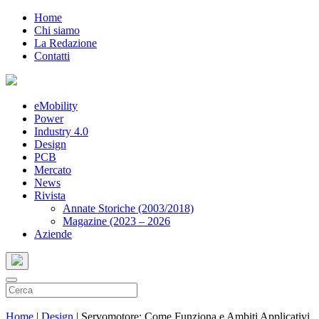
Home
Chi siamo
La Redazione
Contatti
eMobility
Power
Industry 4.0
Design
PCB
Mercato
News
Rivista
Annate Storiche (2003/2018)
Magazine (2023 – 2026
Aziende
Home
|
Design
|
Servomotore: Come Funziona e Ambiti Applicativi