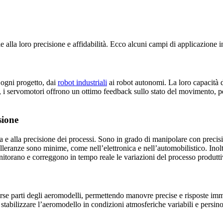
 alla loro precisione e affidabilità. Ecco alcuni campi di applicazione in
 ogni progetto, dai
robot industriali
ai robot autonomi. La loro capacità d
, i servomotori offrono un ottimo feedback sullo stato del movimento, pe
sione
za e alla precisione dei processi. Sono in grado di manipolare con prec
tolleranze sono minime, come nell’elettronica e nell’automobilistico. Inol
nitorano e correggono in tempo reale le variazioni del processo produtti
erse parti degli aeromodelli, permettendo manovre precise e risposte imm
 stabilizzare l’aeromodello in condizioni atmosferiche variabili e pers