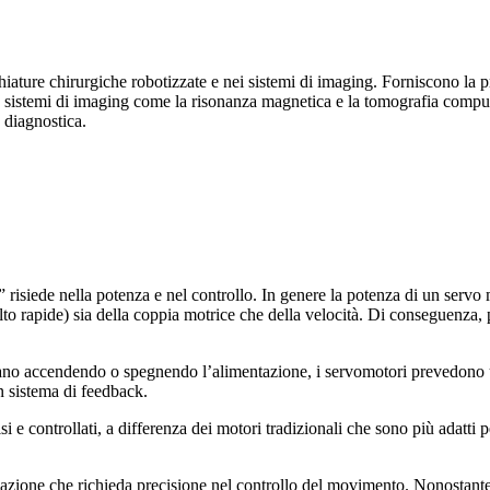
hiature chirurgiche robotizzate e nei sistemi di imaging. Forniscono la 
o in sistemi di imaging come la risonanza magnetica e la tomografia compu
 diagnostica.
siede nella potenza e nel controllo. In genere la potenza di un servo mo
olto rapide) sia della coppia motrice che della velocità. Di conseguenz
ano accendendo o spegnendo l’alimentazione, i servomotori prevedono un 
n sistema di feedback.
i e controllati, a differenza dei motori tradizionali che sono più adatti
licazione che richieda precisione nel controllo del movimento. Nonostant