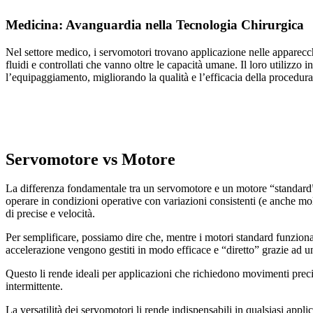
Medicina: Avanguardia nella Tecnologia Chirurgica
Nel settore medico, i servomotori trovano applicazione nelle apparecc
fluidi e controllati che vanno oltre le capacità umane. Il loro utilizz
l’equipaggiamento, migliorando la qualità e l’efficacia della procedura
Servomotore vs Motore
La differenza fondamentale tra un servomotore e un motore “standard” ri
operare in condizioni operative con variazioni consistenti (e anche m
di precise e velocità.
Per semplificare, possiamo dire che, mentre i motori standard funzion
accelerazione vengono gestiti in modo efficace e “diretto” grazie ad u
Questo li rende ideali per applicazioni che richiedono movimenti precis
intermittente.
La versatilità dei servomotori li rende indispensabili in qualsiasi app