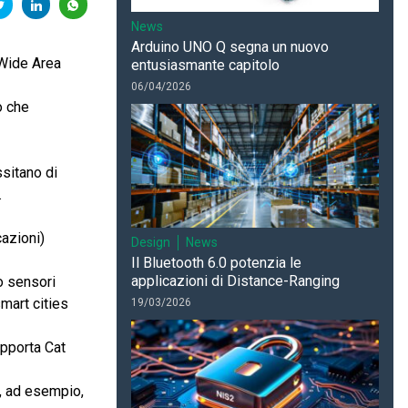
News
Arduino UNO Q segna un nuovo
 Wide Area
entusiasmante capitolo
06/04/2026
o che
sitano di
.
cazioni)
Design
News
Il Bluetooth 6.0 potenzia le
applicazioni di Distance-Ranging
o sensori
smart cities
19/03/2026
pporta Cat
, ad esempio,