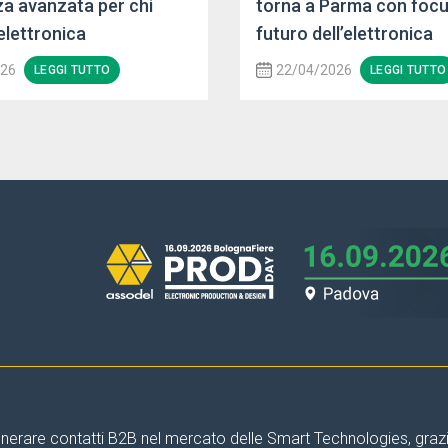
a avanzata per chi
torna a Parma con focu
elettronica
futuro dell’elettronica
026
22/04/2026
LEGGI TUTTO
LEGGI TUTTO
nerare contatti B2B nel mercato delle Smart Technologies, grazie 