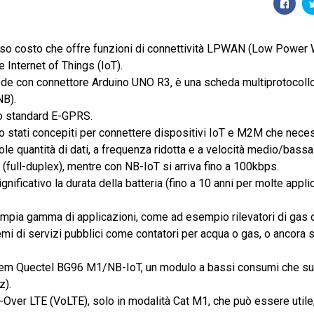
asso costo che offre funzioni di connettività LPWAN (Low Power
 Internet of Things (IoT).
hede con connettore Arduino UNO R3, è una scheda multiprotocoll
NB).
 lo standard E-GPRS.
stati concepiti per connettere dispositivi IoT e M2M che neces
ole quantità di dati, a frequenza ridotta e a velocità medio/bassa
(full-duplex), mentre con NB-IoT si arriva fino a 100kbps.
ficativo la durata della batteria (fino a 10 anni per molte appli
n’ampia gamma di applicazioni, come ad esempio rilevatori di gas 
temi di servizi pubblici come contatori per acqua o gas, o ancora 
odem Quectel BG96 M1/​​NB-IoT, un modulo a bassi consumi che su
z).
Over LTE (VoLTE), solo in modalità Cat M1, che può essere utile