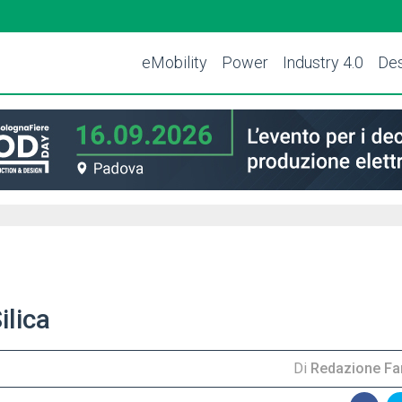
eMobility
Power
Industry 4.0
Des
ilica
Di
Redazione Far