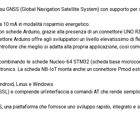
 su GNSS (Global Navigation Satellite System) con supporto per 
 10 mA in modalità risparmio energetico.
on schede Arduino, grazie alla presenza di un connettore UNO R3
ore Arduino offre agli sviluppatori un livello elevatissimo di fle
trollore che meglio si adatta alla propria applicazione, così come
 combinando le schede Nucleo-64 STM32 (scheda base microcont
ctronics. La scheda NB-IoT monta anche un connettore Pmod es
 Android, Linux e Windows.
lli SSL) e comprende un’interfaccia a comandi AT che rende sempli
 una piattaforma che fornisce uno sviluppo rapido, integrato e 