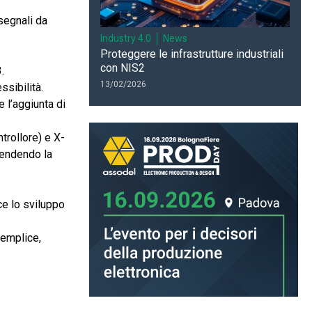
segnali da
Industry 4.0
News
Proteggere le infrastrutture industriali
con NIS2
.
13/02/2026
ssibilità.
 l’aggiunta di
rollore) e X-
tendendo la
ce lo sviluppo
semplice,