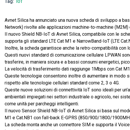
Tag
IOT
Avnet Silica ha annunciato una nuova scheda di sviluppo a b
Network) rivolte alle applicazioni machine-to-machine (M2M) e
Il nuovo Shield NB-IoT di Avnet Silica, compatibile con le sc
supporta gli standard LTE Cat M1 e NarrowBand-IoT (LTE Cat.
Inoltre, la scheda garantisce anche la retro-compatibilità con
Questi nuovi standard di comunicazione cellulare LPWAN sono 
trasferire, in maniera sicura e a bassi consumi energetici, picc
La velocità di trasferimento dati raggiunge 1Mbps con Cat M1 
Queste tecnologie consentono inoltre di aumentare in modo signi
rispetto alle tecnologie cellulari standard come 2, 3 o 4G.
Queste nuove soluzioni di connettività IoT sono ideali per ​​u
ambientali impiegati nei settori industriale o agricolo, nei sis
come unità per parcheggi intelligenti.
Il nuovo Sensor Shield NB-IoT di Avnet Silica si basa sul m
M1 e Cat.NB1 con fall-back E-GPRS (850/900/1800/1900MH
La scheda monta anche un connettore SIM e supporta il Voice-