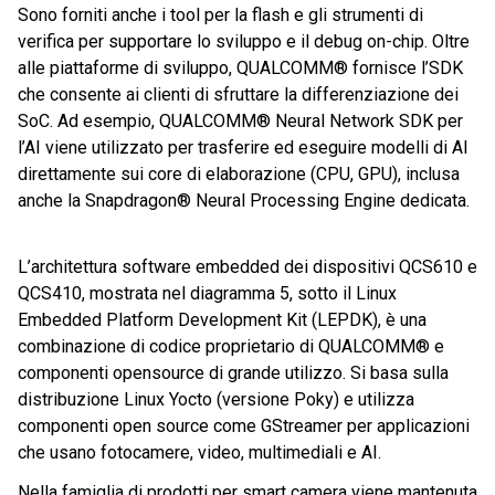
Sono forniti anche i tool per la flash e gli strumenti di
verifica per supportare lo sviluppo e il debug on-chip. Oltre
alle piattaforme di sviluppo, QUALCOMM® fornisce l’SDK
che consente ai clienti di sfruttare la differenziazione dei
SoC. Ad esempio, QUALCOMM® Neural Network SDK per
l’AI viene utilizzato per trasferire ed eseguire modelli di AI
direttamente sui core di elaborazione (CPU, GPU), inclusa
anche la Snapdragon® Neural Processing Engine dedicata.
L’architettura software embedded dei dispositivi QCS610 e
QCS410, mostrata nel diagramma 5, sotto il Linux
Embedded Platform Development Kit (LEPDK), è una
combinazione di codice proprietario di QUALCOMM® e
componenti opensource di grande utilizzo. Si basa sulla
distribuzione Linux Yocto (versione Poky) e utilizza
componenti open source come GStreamer per applicazioni
che usano fotocamere, video, multimediali e AI.
Nella famiglia di prodotti per smart camera viene mantenuta