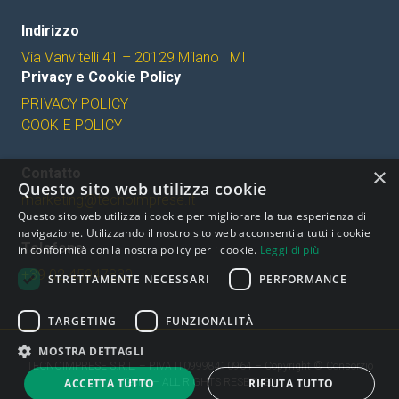
Indirizzo
Via Vanvitelli 41 – 20129 Milano MI
Privacy e Cookie Policy
PRIVACY POLICY
COOKIE POLICY
×
Contatto
Questo sito web utilizza cookie
marketing@tecnoimprese.it
Questo sito web utilizza i cookie per migliorare la tua esperienza di
navigazione. Utilizzando il nostro sito web acconsenti a tutti i cookie
Telefono
in conformità con la nostra policy per i cookie.
Leggi di più
+39 02 45947830
STRETTAMENTE NECESSARI
PERFORMANCE
TARGETING
FUNZIONALITÀ
MOSTRA DETTAGLI
TECNOIMPRESE S.R.L. – P.IVA IT09998410964 – Copyright © Consorzio
Tecno – ALL RIGHTS RESERVED
ACCETTA TUTTO
RIFIUTA TUTTO