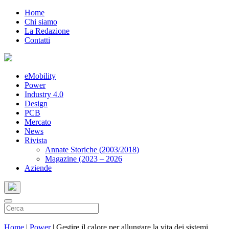
Home
Chi siamo
La Redazione
Contatti
eMobility
Power
Industry 4.0
Design
PCB
Mercato
News
Rivista
Annate Storiche (2003/2018)
Magazine (2023 – 2026
Aziende
Home
|
Power
|
Gestire il calore per allungare la vita dei sistemi