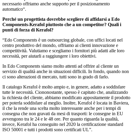
necessario offriamo anche supporto per il posizionamento
automatico“.
Perché un progettista dovrebbe scegliere di affidarsi a Edo
Components-Kerafol piuttosto che a un competitor? Quali i
punti di forza di Kerafol?
“Edo Components è un outsourcing globale, con uffici locati nel
centro produttivo del mondo, offriamo ai clienti innovazione e
competitività. Valutiamo e scegliamo i fornitori più adatti alle loro
necessità, per aiutarli a raggiungere i loro obiettivi.
In Edo Components siamo molto attenti ad offrire al cliente un
servizio di qualità anche in situazioni difficili. In fondo, quando non
ci sono alterazioni di mercato, tutti sono in grado di farlo.
Il catalogo Kerafol è molto ampio e, in genere, adatto a soddisfare
tutte le necessità. Ciononostante, spesso è capitato che, analizzando
la richiesta del cliente, abbiamo modificato appositamente il prodotto
per poterla soddisfare al meglio. Inoltre, Kerafol è locata in Baviera,
il che la rende una scelta molto interessante anche per i tempi di
consegna che non gravati da mesi di trasporti: le consegne in EU
avvengono tra le 24 e le 48 ore. Per quanto riguarda la qualità,
invece, Kerafol ha conseguito nel 2020 la certificazione standard
ISO 50001 e tutti i prodotti sono certificati UL”.