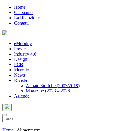
Home
Chi siamo
La Redazione
Contatti
eMobility
Power
Industry 4.0
Design
PCB
Mercato
News
Rivista
Annate Storiche (2003/2018)
Magazine (2023 – 2026
Aziende
Home
|
Alimentatore