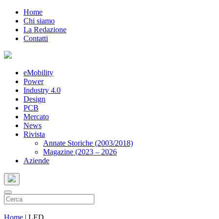
Home
Chi siamo
La Redazione
Contatti
eMobility
Power
Industry 4.0
Design
PCB
Mercato
News
Rivista
Annate Storiche (2003/2018)
Magazine (2023 – 2026
Aziende
Home
|
LED