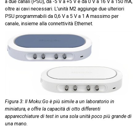
a due canali (PSU), da -5 V a +5 V e da 0 V a 16 V a 150 mA,
oltre ai cavi necessari. L’unità M2 aggiunge due ulteriori
PSU programmabili da 0,6 V a 5 V a 1 A massimo per
canale, insieme alla connettività Ethernet.
Figura 3: Il Moku:Go è più simile a un laboratorio in
miniatura, e offre la capacità di otto differenti
apparecchiature di test in una sola unità poco più grande di
una mano.