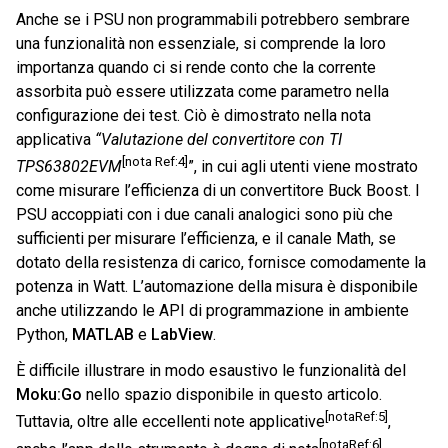
Anche se i PSU non programmabili potrebbero sembrare
una funzionalità non essenziale, si comprende la loro
importanza quando ci si rende conto che la corrente
assorbita può essere utilizzata come parametro nella
configurazione dei test. Ciò è dimostrato nella nota
applicativa
“Valutazione del convertitore con TI
[nota Ref:4]
TPS63802EVM
”, in cui agli utenti viene mostrato
come misurare l’efficienza di un convertitore Buck Boost. I
PSU accoppiati con i due canali analogici sono più che
sufficienti per misurare l’efficienza, e il canale Math, se
dotato della resistenza di carico, fornisce comodamente la
potenza in Watt. L’automazione della misura è disponibile
anche utilizzando le API di programmazione in ambiente
Python,
MATLAB
e
LabView
.
È difficile illustrare in modo esaustivo le funzionalità del
Moku:Go
nello spazio disponibile in questo articolo.
[notaRef:5]
Tuttavia, oltre alle eccellenti note applicative
,
[notaRef:6]