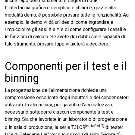
anche l’app dello strumento è degna di nota
.
L’interfaccia grafica è semplice e chiara e, grazie alla
modalità demo, è possibile provare tutte le funzionalità. Ad
esempio, la demo vi dà un’idea di come ingrandire e
rimpicciolire gli assi X e Y, e di come configurare i canali e
le funzioni di calcolo. Se avete dei dubbi sulle capacità di
tale strumento, provare l’app vi aiuterà a decidere.
Componenti per il test e il
binning
La progettazione dell’alimentazione richiede una
comprensione eccellente degli induttori e dei condensatori
utilizzati. In alcuni casi, per garantire l’accuratezza è
necessario sottoporre ciascun componente a test e
binning. Sia che lavoriate in un laboratorio di progettazione
[notaRef:7]
o in sala di produzione, la serie T3LCR
di tester
LCR di
Teledyne LeCroy
può esservi di aiuto (Figura 4).