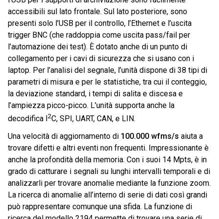
accessibili sul lato frontale. Sul lato posteriore, sono
presenti solo l’USB per il controllo, l’Ethernet e l’uscita
trigger BNC (che raddoppia come uscita pass/fail per
l’automazione dei test). È dotato anche di un punto di
collegamento per i cavi di sicurezza che si usano con i
laptop. Per l’analisi del segnale, l’unità dispone di 38 tipi di
parametri di misura e per le statistiche, tra cui il conteggio,
la deviazione standard, i tempi di salita e discesa e
l’ampiezza picco-picco. L’unità supporta anche la
2
decodifica I
C, SPI, UART, CAN, e LIN.
Una velocità di aggiornamento di
100.000 wfms/s
aiuta a
trovare difetti e altri eventi non frequenti. Impressionante è
anche la profondità della memoria. Con i suoi 14 Mpts, è in
grado di catturare i segnali su lunghi intervalli temporali e di
analizzarli per trovare anomalie mediante la funzione zoom.
La ricerca di anomalie all’interno di serie di dati così grandi
può rappresentare comunque una sfida. La funzione di
ricerca del modello 2194 permette di trovare una serie di