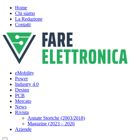
Home
Chi siamo
La Redazione
Contatti
eMobility
Power
Industry 4.0
Design
PCB
Mercato
News
Rivista
Annate Storiche (2003/2018)
Magazine (2023 – 2026
Aziende